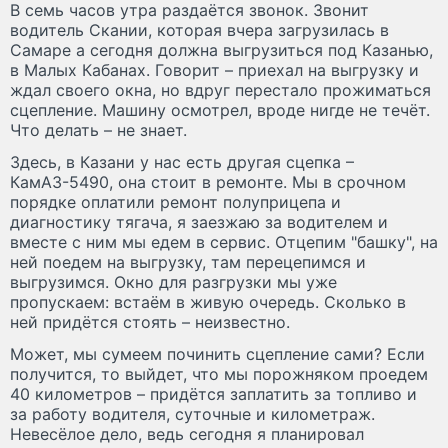
В семь часов утра раздаётся звонок. Звонит
водитель Скании, которая вчера загрузилась в
Самаре а сегодня должна выгрузиться под Казанью,
в Малых Кабанах. Говорит – приехал на выгрузку и
ждал своего окна, но вдруг перестало прожиматься
сцепление. Машину осмотрел, вроде нигде не течёт.
Что делать – не знает.
Здесь, в Казани у нас есть другая сцепка –
КамАЗ-5490, она стоит в ремонте. Мы в срочном
порядке оплатили ремонт полуприцепа и
диагностику тягача, я заезжаю за водителем и
вместе с ним мы едем в сервис. Отцепим "башку", на
ней поедем на выгрузку, там перецепимся и
выгрузимся. Окно для разгрузки мы уже
пропускаем: встаём в живую очередь. Сколько в
ней придётся стоять – неизвестно.
Может, мы сумеем починить сцепление сами? Если
получится, то выйдет, что мы порожняком проедем
40 километров – придётся заплатить за топливо и
за работу водителя, суточные и километраж.
Невесёлое дело, ведь сегодня я планировал