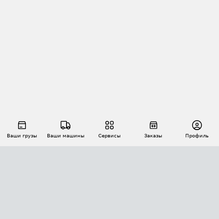
Ваши грузы
Ваши машины
Сервисы
Заказы
Профиль
АВТОМАТИЗАЦИЯ ПЕРЕВОЗОК
Площадки
Заказы
Торги
Тендеры
АТИ-Доки
GPS-мониторинг
АТИ Мессенджер
Цепочки грузов