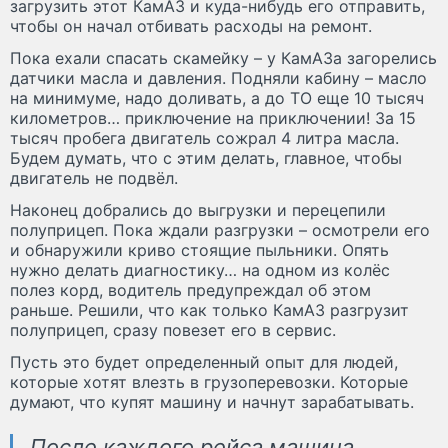
загрузить этот КамАЗ и куда-нибудь его отправить,
чтобы он начал отбивать расходы на ремонт.
Пока ехали спасать скамейку – у КамАЗа загорелись
датчики масла и давления. Подняли кабину – масло
на минимуме, надо доливать, а до ТО еще 10 тысяч
километров… приключение на приключении! За 15
тысяч пробега двигатель сожрал 4 литра масла.
Будем думать, что с этим делать, главное, чтобы
двигатель не подвёл.
Наконец добрались до выгрузки и перецепили
полуприцеп. Пока ждали разгрузки – осмотрели его
и обнаружили криво стоящие пыльники. Опять
нужно делать диагностику… на одном из колёс
полез корд, водитель предупреждал об этом
раньше. Решили, что как только КамАЗ разгрузит
полуприцеп, сразу повезет его в сервис.
Пусть это будет определенный опыт для людей,
которые хотят влезть в грузоперевозки. Которые
думают, что купят машину и начнут зарабатывать.
После каждого рейса машина