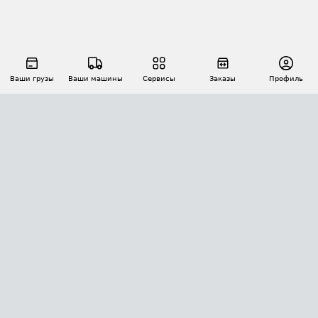
Ваши грузы
Ваши машины
Сервисы
Заказы
Профиль
АВТОМАТИЗАЦИЯ ПЕРЕВОЗОК
Площадки
Заказы
Торги
Тендеры
АТИ-Доки
GPS-мониторинг
АТИ Мессенджер
Цепочки грузов
API ATI.SU
ПОЛЕЗНОЕ
Расчет расстояний
БЕЗОПАСНОСТЬ
Академия ATI.SU
ATI.SU о безопасности
Звезды ATI.SU на вашем сайте
КОНТАКТЫ И ТАРИФЫ