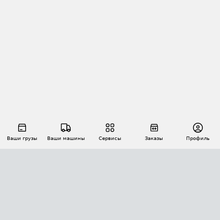
Ваши грузы
Ваши машины
Сервисы
Заказы
Профиль
АВТОМАТИЗАЦИЯ ПЕРЕВОЗОК
Площадки
Заказы
Торги
Тендеры
АТИ-Доки