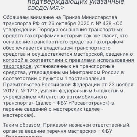
подтверждающих указанные
сведения.»
Обращаем внимание на Приказ Министерства
транспорта РФ от 26 октября 2020 г. № 438 «Об
утверждении Порядка оснащения транспортных
средств тахографами» который так же гласит, что
оснащение транспортного средства тахографом
обеспечивается владельцем транспортного
средства и
осуществляется мастерской, сведения о
которой в соответствии с правилами использования
тахографов
, установленных на транспортные
средства, утвержденными Минтрансом России в
соответствии с пунктом 1 постановления
Правительства Российской Федерации от 23 ноября
2012 г. № 1213,
учтены федеральным бюджетным
учреждением «Агентство автомобильного
транспорта» (далее - ФБУ «Росавтотранс») в
перечне сведений о мастерских
(далее -
мастерская).
Таким образом, Приказом назначен ответственный
орган за ведение перечня мастерских - ФБУ
«Росавтотранс».