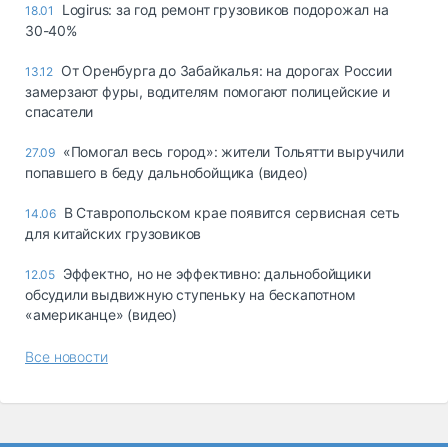
Logirus: за год ремонт грузовиков подорожал на
18.01
30-40%
От Оренбурга до Забайкалья: на дорогах России
13.12
замерзают фуры, водителям помогают полицейские и
спасатели
«Помогал весь город»: жители Тольятти выручили
27.09
попавшего в беду дальнобойщика (видео)
В Ставропольском крае появится сервисная сеть
14.06
для китайских грузовиков
Эффектно, но не эффективно: дальнобойщики
12.05
обсудили выдвижную ступеньку на бескапотном
«американце» (видео)
Все новости