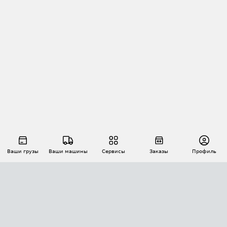
Ваши грузы
Ваши машины
Сервисы
Заказы
Профиль
АВТОМАТИЗАЦИЯ ПЕРЕВОЗОК
Площадки
Заказы
Торги
Тендеры
АТИ-Доки