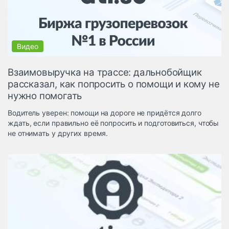
Логистика, грузы
Негабаритные и
опасные грузы
Безопасность и
страхование
Взаимовыручка на трассе: дальнобойщик
Таможня и ВЭД
рассказал, как попросить о помощи и кому не
нужно помогать
Склады и
грузовые
Водитель уверен: помощи на дороге не придётся долго
терминалы
ждать, если правильно её попросить и подготовиться, чтобы
Коммерческий
не отнимать у других время.
транспорт
Спецтехника
Автосервис,
запчасти, шины
Топливо, масла и
Дзен
автохимия