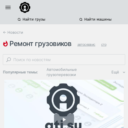
Найти грузы
Найти машины
← Новости
ремонт грузовиков
автосервис
сто
китайские грузовики
Автомобильные
Популярные темы:
Ещё
грузоперевозки
Региональная
логистика
ЭДО, ИТ в
логистике
Дороги,
инфраструктура