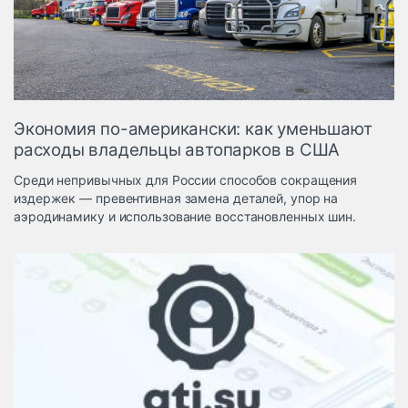
Логистика, грузы
Негабаритные и
опасные грузы
Безопасность и
страхование
Экономия по-американски: как уменьшают
Таможня и ВЭД
расходы владельцы автопарков в США
Склады и
Среди непривычных для России способов сокращения
грузовые
издержек — превентивная замена деталей, упор на
терминалы
аэродинамику и использование восстановленных шин.
Коммерческий
транспорт
Спецтехника
Автосервис,
запчасти, шины
Топливо, масла и
Дзен
автохимия