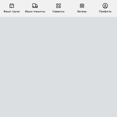
Ваши грузы
Ваши машины
Сервисы
Заказы
Профиль
АВТОМАТИЗАЦИЯ ПЕРЕВОЗОК
Площадки
Заказы
Торги
Тендеры
АТИ-Доки
GPS-мониторинг
АТИ Мессенджер
Цепочки грузов
API ATI.SU
ПОЛЕЗНОЕ
Расчет расстояний
БЕЗОПАСНОСТЬ
Академия ATI.SU
ATI.SU о безопасности
Звезды ATI.SU на вашем сайте
КОНТАКТЫ И ТАРИФЫ
Памятка по проверке контрагентов
Индекс ATI.SU FTL РФ
О системе ATI.SU
Светофор+
Средние ставки
ИНФОРМАЦИЯ
Контактная информация
Страхование