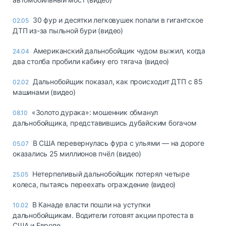
30 фур и десятки легковушек попали в гигантское
02.05
ДТП из-за пыльной бури (видео)
Американский дальнобойщик чудом выжил, когда
24.04
два столба пробили кабину его тягача (видео)
Дальнобойщик показал, как происходит ДТП с 85
02.02
машинами (видео)
«Золото дурака»: мошенник обманул
08.10
дальнобойщика, представившись дубайским богачом
В США перевернулась фура с ульями — на дороге
05.07
оказались 25 миллионов пчёл (видео)
Нетерпеливый дальнобойщик потерял четыре
25.05
колеса, пытаясь переехать ограждение (видео)
В Канаде власти пошли на уступки
10.02
дальнобойщикам. Водители готовят акции протеста в
США и Европе