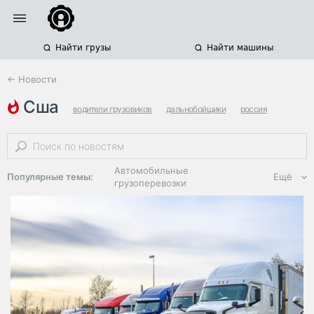
Найти грузы
Найти машины
← Новости
сша
водители грузовиков
дальнобойщики
россия
Автомобильные
Популярные темы:
Ещё
грузоперевозки
Региональная
логистика
ЭДО, ИТ в
логистике
Дороги,
инфраструктура