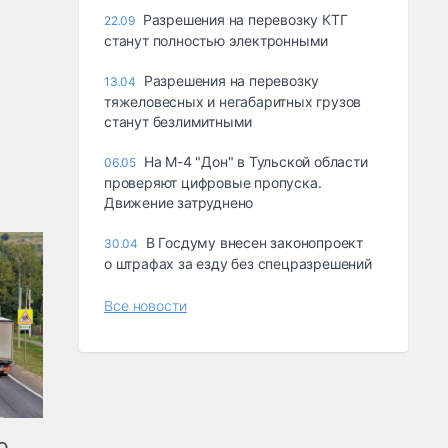
Разрешения на перевозку КТГ
22.09
станут полностью электронными
Разрешения на перевозку
13.04
тяжеловесных и негабаритных грузов
станут безлимитными
На М-4 "Дон" в Тульской области
06.05
проверяют цифровые пропуска.
Движение затруднено
В Госдуму внесен законопроект
30.04
о штрафах за езду без спецразрешений
Все новости
ю