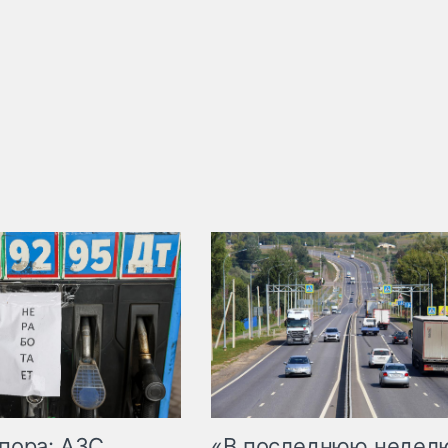
пора: АЗС
«В последнюю недел