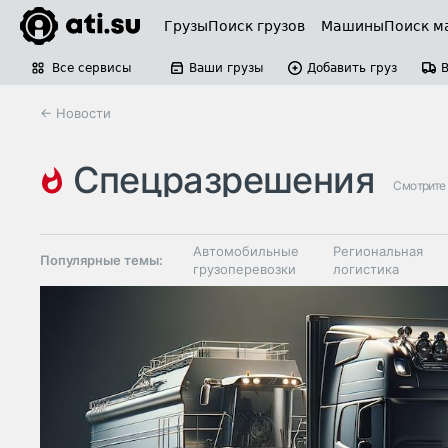
Грузы
Поиск грузов
Машины
Поиск м
Все сервисы
Ваши грузы
Добавить груз
← Новости
спецразрешения
Смотрите
Автомобильные
Региональная
Популярные темы:
грузоперевозки
логистика
Склады и
Таможня и ВЭД
грузовые
терминалы