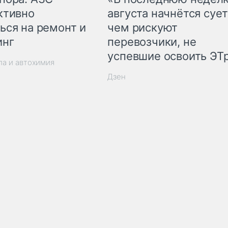
ктивно
августа начнётся сует
ься на ремонт и
чем рискуют
инг
перевозчики, не
успевшие освоить ЭТ
ла и автохимия
Дзен