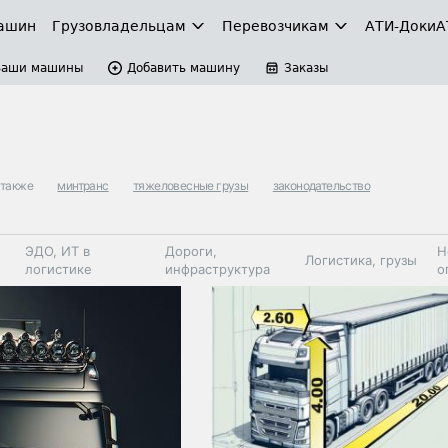
ашин
Грузовладельцам
Перевозчикам
АТИ-Доки
А
Ваши машины
Добавить машину
Заказы
 также
минтранс
тяжеловесные грузы
законодательство
ЭДО, ИТ в
Дороги,
Н
Логистика, грузы
логистике
инфраструктура
о
Коммерческий
Автосервис,
Топливо,
Спецтехника
транспорт
запчасти, шины
автохим