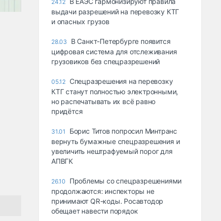
В ЕАЭС гармонизируют правила
24.12
выдачи разрешений на перевозку КТГ
и опасных грузов
В Санкт-Петербурге появится
28.03
цифровая система для отслеживания
грузовиков без спецразрешений
Спецразрешения на перевозку
05.12
КТГ станут полностью электронными,
но распечатывать их всё равно
придётся
Борис Титов попросил Минтранс
31.01
вернуть бумажные спецразрешения и
увеличить нештрафуемый порог для
АПВГК
Проблемы со спецразрешениями
26.10
продолжаются: инспекторы не
принимают QR-коды. Росавтодор
обещает навести порядок