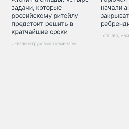
начали а
задачи, которые
закрыват
российскому ритейлу
ребренд
предстоит решить в
кратчайшие сроки
Топливо, мас
Склады и грузовые терминалы