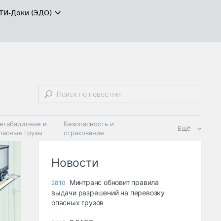
ТИ-Доки (ЭДО)
егабаритные и
Безопасность и
Ещё
пасные грузы
страхование
 масла и
Дзен
ия
Новости
Минтранс обновит правила
28.10
выдачи разрешений на перевозку
опасных грузов