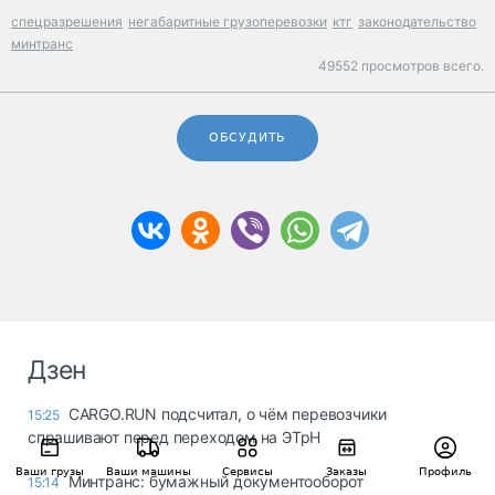
спецразрешения
негабаритные грузоперевозки
ктг
законодательство
минтранс
49552 просмотров всего.
ОБСУДИТЬ
Дзен
CARGO.RUN подсчитал, о чём перевозчики
15:25
спрашивают перед переходом на ЭТрН
Ваши грузы
Ваши машины
Сервисы
Заказы
Профиль
Минтранс: бумажный документооборот
15:14