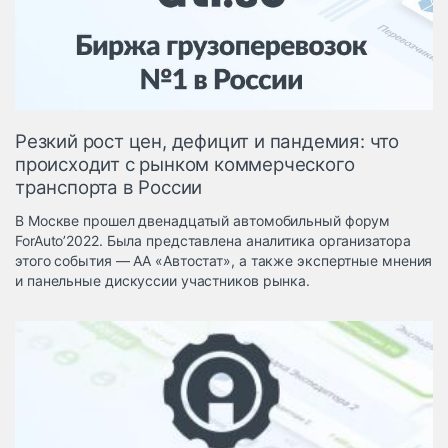
Логистика, грузы
Негабаритные и
опасные грузы
Безопасность и
страхование
Резкий рост цен, дефицит и пандемия: что
Таможня и ВЭД
происходит с рынком коммерческого
транспорта в России
Склады и
грузовые
В Москве прошел двенадцатый автомобильный форум
терминалы
ForAuto’2022. Была представлена аналитика организатора
Коммерческий
этого события — АА «Автостат», а также экспертные мнения
транспорт
и панельные дискуссии участников рынка.
Спецтехника
Автосервис,
запчасти, шины
Топливо, масла и
Дзен
автохимия