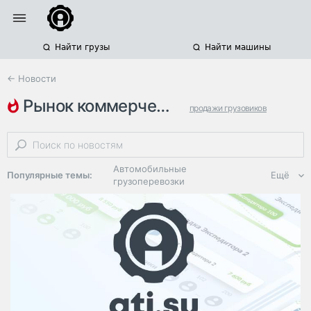
Найти грузы
Найти машины
← Новости
рынок коммерческого транспорта
продажи грузовиков
конференции
коммерческий транспорт
Автомобильные
Популярные темы:
Ещё
грузоперевозки
Региональная
логистика
ЭДО, ИТ в
логистике
Дороги,
инфраструктура