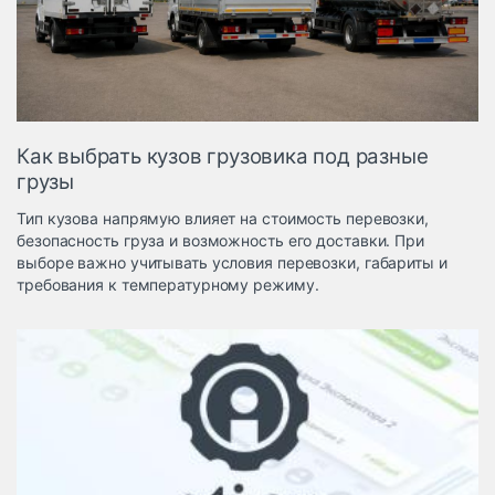
Логистика, грузы
Негабаритные и
опасные грузы
Безопасность и
страхование
Как выбрать кузов грузовика под разные
Таможня и ВЭД
грузы
Склады и
Тип кузова напрямую влияет на стоимость перевозки,
грузовые
безопасность груза и возможность его доставки. При
терминалы
выборе важно учитывать условия перевозки, габариты и
Коммерческий
требования к температурному режиму.
транспорт
Спецтехника
Автосервис,
запчасти, шины
Топливо, масла и
Дзен
автохимия