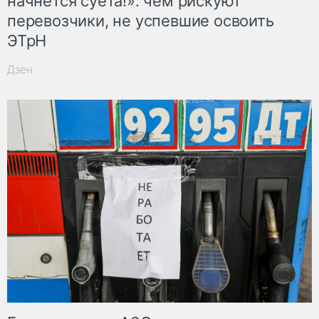
начнётся суета!»: чем рискуют
перевозчики, не успевшие освоить
ЭТрН
Дзен