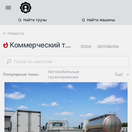
Найти грузы
Найти машины
← Новости
коммерческий транспорт
тягачи
полуприцепы
продажи грузовиков
Автомобильные
Популярные темы:
Ещё
грузоперевозки
Региональная
логистика
ЭДО, ИТ в
логистике
Дороги,
инфраструктура