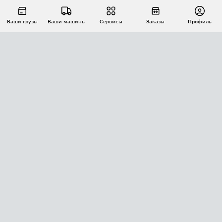
Ваши грузы
Ваши машины
Сервисы
Заказы
Профиль
АВТОМАТИЗАЦИЯ ПЕРЕВОЗОК
Площадки
Заказы
Торги
Тендеры
АТИ-Доки
GPS-мониторинг
АТИ Мессенджер
Цепочки грузов
API ATI.SU
ПОЛЕЗНОЕ
Расчет расстояний
БЕЗОПАСНОСТЬ
Академия ATI.SU
ATI.SU о безопасности
Звезды ATI.SU на вашем сайте
КОНТАКТЫ И ТАРИФЫ
Памятка по проверке контрагентов
Индекс ATI.SU FTL РФ
О системе ATI.SU
Светофор+
Средние ставки
ИНФОРМАЦИЯ
Контактная информация
Страхование