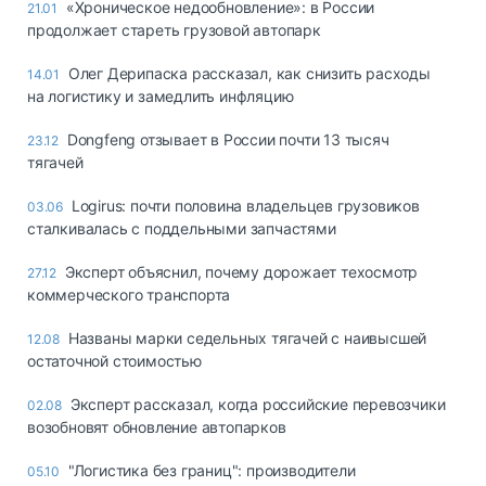
«Хроническое недообновление»: в России
21.01
продолжает стареть грузовой автопарк
Олег Дерипаска рассказал, как снизить расходы
14.01
на логистику и замедлить инфляцию
Dongfeng отзывает в России почти 13 тысяч
23.12
тягачей
Logirus: почти половина владельцев грузовиков
03.06
сталкивалась с поддельными запчастями
Эксперт объяснил, почему дорожает техосмотр
27.12
коммерческого транспорта
Названы марки седельных тягачей с наивысшей
12.08
остаточной стоимостью
Эксперт рассказал, когда российские перевозчики
02.08
возобновят обновление автопарков
"Логистика без границ": производители
05.10