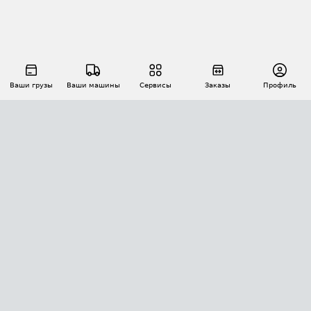
Ваши грузы
Ваши машины
Сервисы
Заказы
Профиль
АВТОМАТИЗАЦИЯ ПЕРЕВОЗОК
Площадки
Заказы
Торги
Тендеры
АТИ-Доки
GPS-мониторинг
АТИ Мессенджер
Цепочки грузов
API ATI.SU
ПОЛЕЗНОЕ
Расчет расстояний
БЕЗОПАСНОСТЬ
Академия ATI.SU
ATI.SU о безопасности
Звезды ATI.SU на вашем сайте