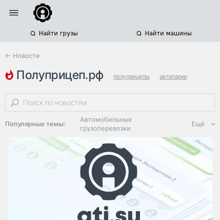
Найти грузы
Найти машины
← Новости
полуприцеп.рф
полуприцепы
автопарки
управление автопарками
Автомобильные
Популярные темы:
Ещё
грузоперевозки
Региональная
логистика
ЭДО, ИТ в
логистике
Дороги,
инфраструктура