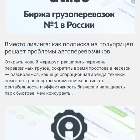
Логистика, грузы
Негабаритные и
опасные грузы
Безопасность и
страхование
Вместо лизинга: как подписка на полуприцеп
Таможня и ВЭД
решает проблемы автоперевозчиков
Склады и
Открыть новый маршрут, расширить перечень
грузовые
перевозимых грузов, сократить время простоев в несезон
терминалы
— разбираемся, как еще операционная аренда техники
Коммерческий
помогает транспортным компаниям повышать
транспорт
рентабельность и эффективность бизнеса и наращивать
парк быстрее, чем конкуренты.
Спецтехника
Автосервис,
запчасти, шины
Топливо, масла и
Дзен
автохимия