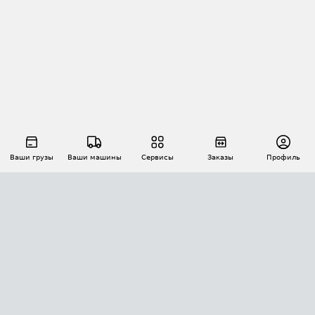
Ваши грузы
Ваши машины
Сервисы
Заказы
Профиль
АВТОМАТИЗАЦИЯ ПЕРЕВОЗОК
Площадки
Заказы
Торги
Тендеры
АТИ-Доки
GPS-мониторинг
АТИ Мессенджер
Цепочки грузов
API ATI.SU