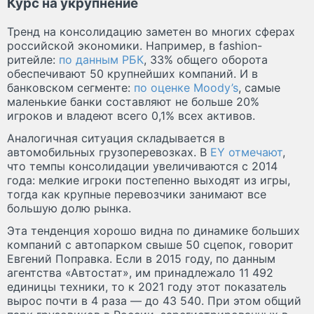
Курс на укрупнение
Тренд на консолидацию заметен во многих сферах
российской экономики. Например, в fashion-
ритейле:
по данным РБК
, 33% общего оборота
обеспечивают 50 крупнейших компаний. И в
банковском сегменте:
по оценке Moody’s
, самые
маленькие банки составляют не больше 20%
игроков и владеют всего 0,1% всех активов.
Аналогичная ситуация складывается в
автомобильных грузоперевозках. В
EY отмечают
,
что темпы консолидации увеличиваются с 2014
года: мелкие игроки постепенно выходят из игры,
тогда как крупные перевозчики занимают все
большую долю рынка.
Эта тенденция хорошо видна по динамике больших
компаний с автопарком свыше 50 сцепок, говорит
Евгений Поправка. Если в 2015 году, по данным
агентства «Автостат», им принадлежало 11 492
единицы техники, то к 2021 году этот показатель
вырос почти в 4 раза — до 43 540. При этом общий