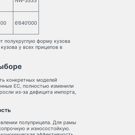
NW-3S33
000
6’640’000
ют полукруглую форму кузова
м кузова у всех прицепов в
выборе
ть конкретных моделей
енные ЕС, полностью изменили
росли из-за дефицита импорта,
ость
овлении полуприцепа. Для рамы
копрочную и износостойкую.
экономическая эффективность