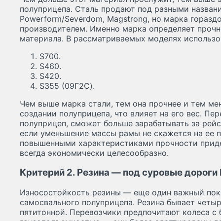
полуприцепа. Сталь продают под разными названи
Powerform/Severdom, Magstrong, но марка гораздо
производителем. Именно марка определяет прочн
материала. В рассматриваемых моделях использ
S700.
S460.
S420.
S355 (09Г2С).
Чем выше марка стали, тем она прочнее и тем ме
создании полуприцепа, что влияет на его вес. Пе
полуприцеп, сможет больше зарабатывать за рейс
если уменьшение массы рамы не скажется на ее п
повышенными характеристиками прочности придет
всегда экономически целесообразно.
Критерий 2. Резина — под суровые дороги
Износостойкость резины — еще один важный пок
самосвального полуприцепа. Резина бывает четы
пятитонной. Перевозчики предпочитают колеса с