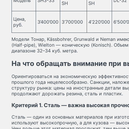
Модель
SH3-33
DL-32
SH
SH
Цена,
3’400’000
3’700’000
4’220’000
6’500’
руб.
Модели Тонар, Kässbohrer, Grunwald и Neman име
(Half-pipe), Wielton — коническую (Konisch). Объе
диапазоне 32–34 куб. метра.
На что обращать внимание при 
Ориентироваться на экономическую эффективнос
прошлого года нецелесообразно. Санкции, налож
структуру рынка: цены на иностранные детали вы
продолжают дорожать резина, сталь и пластик.
Критерий 1. Сталь — важна высокая прочн
Сталь — один из основных материалов при изгот
используют высокопрочную, а для кузова — высо
Чем дольше этот материал прослужит, тем выше 