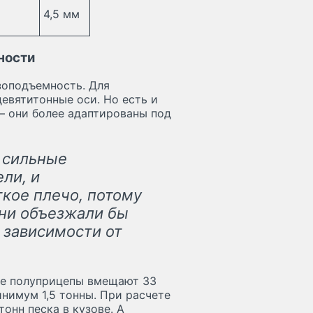
4,5 мм
ности
зоподъемность. Для
евятитонные оси. Но есть и
— они более адаптированы под
 сильные
ели, и
ткое плечо, потому
они объезжали бы
 зависимости от
ые полуприцепы вмещают 33
минимум 1,5 тонны. При расчете
тонн песка в кузове. А