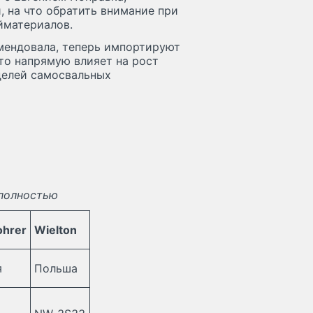
 на что обратить внимание при
йматериалов.
омендовала, теперь импортируют
то напрямую влияет на рост
делей самосвальных
 полностью
ohrer
Wielton
я
Польша