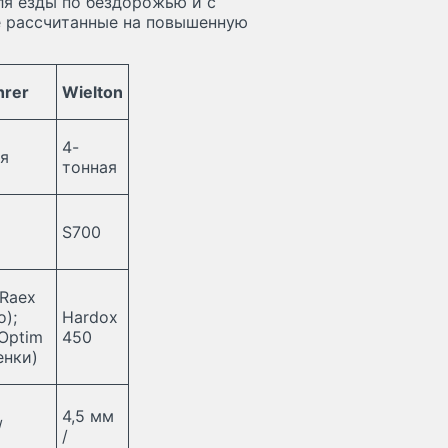
я езды по бездорожью и с
е рассчитанные на повышенную
hrer
Wielton
4-
я
тонная
S700
Raex
о);
Hardox
Optim
450
енки)
4,5 мм
/
/