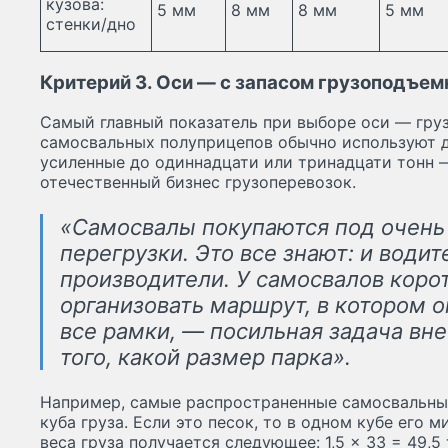
кузова:
5 мм
8 мм
8 мм
5 мм
стенки/дно
Критерий 3. Оси — с запасом грузоподъем
Самый главный показатель при выборе оси — гру
самосвальных полуприцепов обычно используют д
усиленные до одиннадцати или тринадцати тонн 
отечественный бизнес грузоперевозок.
«Самосвалы покупаются под очень
перегрузки. Это все знают: и водит
производители. У самосвалов коро
организовать маршрут, в котором 
все рамки, — посильная задача вне
того, какой размер парка».
Например, самые распространенные самосвальн
куба груза. Если это песок, то в одном кубе его 
веса груза получается следующее: 1,5 × 33 = 49,5 