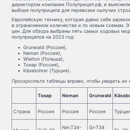
директором компании Полуприцеп.рф, и выяснили,
выборе полуприцепа для перевозки сыпучих стро
Европейскую технику, которая давно себя зарек
в ограниченном количестве и по новым схемам. Э
цен. Для обзора выбраны пять самых ходовых мо
полуприцепов на 2023 год:
Grunwald (Россия),
Neman (Россия),
Wielton (Польша),
Тонар (Россия),
Kässbohrer (Турция).
Проскролльте таблицы вправо, чтобы увидеть их
Тонар
Neman
Grunwald
Kässb
Страна
Россия
Россия
Россия
Турци
Nm.T34-
Gr-T34