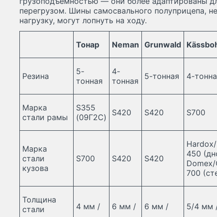
грузоподъемностью — они более адаптированы дл
перегрузом. Шины самосвального полуприцепа, н
нагрузку, могут лопнуть на ходу.
Тонар
Neman
Grunwald
Kässbo
5-
4-
Резина
5-тонная
4-тонна
тонная
тонная
Марка
S355
S420
S420
S700
стали рамы
(09Г2С)
Hardox/
Марка
450 (дн
стали
S700
S420
S420
Domex/
кузова
700 (ст
Толщина
4 мм /
6 мм /
6 мм /
5/4 мм 
стали