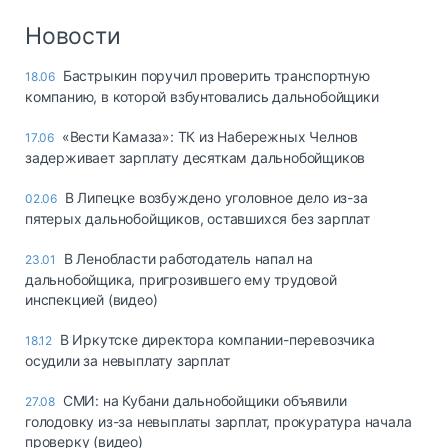
Новости
Бастрыкин поручил проверить транспортную
18.06
компанию, в которой взбунтовались дальнобойщики
«Вести Камаза»: ТК из Набережных Челнов
17.06
задерживает зарплату десяткам дальнобойщиков
В Липецке возбуждено уголовное дело из-за
02.06
пятерых дальнобойщиков, оставшихся без зарплат
В Ленобласти работодатель напал на
23.01
дальнобойщика, пригрозившего ему трудовой
инспекцией (видео)
В Иркутске директора компании-перевозчика
18.12
осудили за невыплату зарплат
СМИ: на Кубани дальнобойщики объявили
27.08
голодовку из-за невыплаты зарплат, прокуратура начала
проверку (видео)