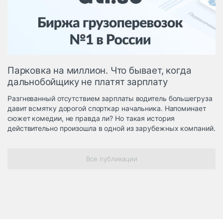
Логистика, грузы
Негабаритные и
опасные грузы
Безопасность и
страхование
Парковка на миллион. Что бывает, когда
Таможня и ВЭД
дальнобойщику не платят зарплату
Склады и
Разгневанный отсутствием зарплаты водитель большегруза
грузовые
давит всмятку дорогой спорткар начальника. Напоминает
терминалы
сюжет комедии, не правда ли? Но такая история
Коммерческий
действительно произошла в одной из зарубежных компаний.
транспорт
Спецтехника
Все публикации
Автосервис,
запчасти, шины
Топливо, масла и
Дзен
автохимия