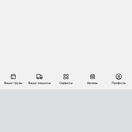
Ваши грузы
Ваши машины
Сервисы
Заказы
Профиль
АВТОМАТИЗАЦИЯ ПЕРЕВОЗОК
Площадки
Заказы
Торги
Тендеры
АТИ-Доки