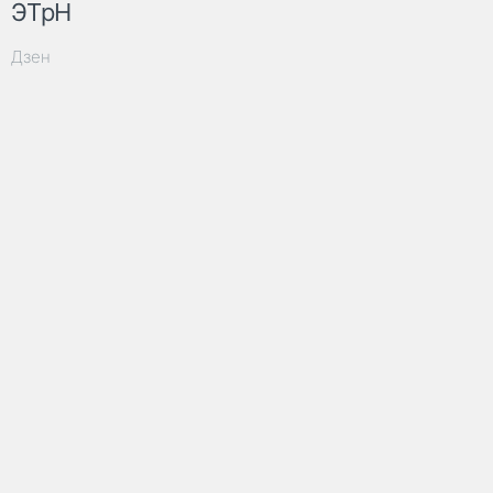
ЭТрН
Дзен