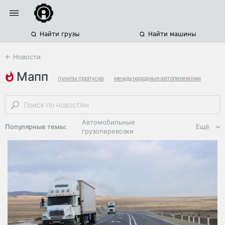
Найти грузы
Найти машины
← Новости
мапп
пункты пропуска
международные автоперевозки
электронная очередь
Автомобильные
Популярные темы:
Ещё
грузоперевозки
Региональная
логистика
ЭДО, ИТ в
логистике
Дороги,
инфраструктура