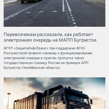
Логистика, грузы
Негабаритные и
опасные грузы
Безопасность и
страхование
Перевозчикам рассказали, как работает
Таможня и ВЭД
электронная очередь на МАПП Бугристое
Склады и
ФГУП «ЗащитаИнфоТранс» при поддержке ФГКУ
грузовые
Росгранстрой провело семинар о функционировании
терминалы
электронной очереди в пунктах пропуска через
Коммерческий
государственную границу России на примере АПП
транспорт
Бугристое (Челябинская область).
Спецтехника
Автосервис,
запчасти, шины
Топливо, масла и
Дзен
автохимия