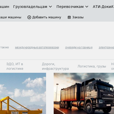
ашин
Грузовладельцам
Перевозчикам
АТИ-Доки
А
Ваши машины
Добавить машину
Заказы
 также
международные автоперевозки
очереди на границе
электронн
ЭДО, ИТ в
Дороги,
Н
Логистика, грузы
логистике
инфраструктура
о
Коммерческий
Автосервис,
Топливо,
Спецтехника
транспорт
запчасти, шины
автохим