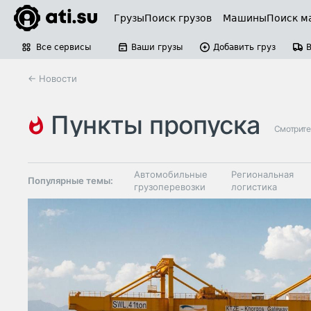
Грузы
Поиск грузов
Машины
Поиск м
Все сервисы
Ваши грузы
Добавить груз
← Новости
пункты пропуска
Смотрите
Автомобильные
Региональная
Популярные темы:
грузоперевозки
логистика
Склады и
Таможня и ВЭД
грузовые
терминалы