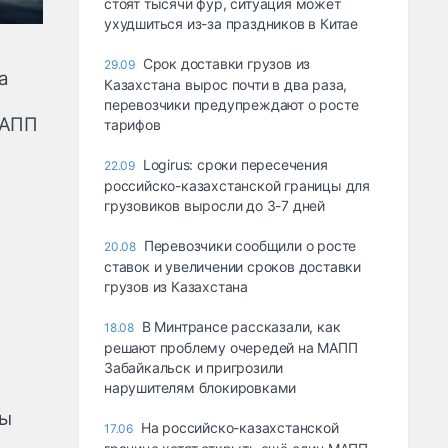
стоят тысячи фур, ситуация может
ухудшиться из-за праздников в Китае
Срок доставки грузов из
29.09
а
Казахстана вырос почти в два раза,
перевозчики предупреждают о росте
МАПП
тарифов
Logirus: сроки пересечения
22.09
российско-казахстанской границы для
грузовиков выросли до 3-7 дней
Перевозчики сообщили о росте
20.08
ставок и увеличении сроков доставки
грузов из Казахстана
В Минтрансе рассказали, как
18.08
решают проблему очередей на МАПП
Забайкальск и пригрозили
нарушителям блокировками
ты
На российско-казахстанской
17.06