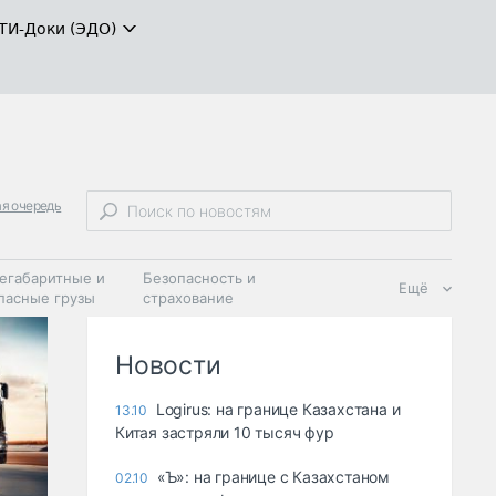
ТИ-Доки (ЭДО)
ая очередь
егабаритные и
Безопасность и
Ещё
пасные грузы
страхование
 масла и
Дзен
ия
Новости
Logirus: на границе Казахстана и
13.10
Китая застряли 10 тысяч фур
«Ъ»: на границе с Казахстаном
02.10