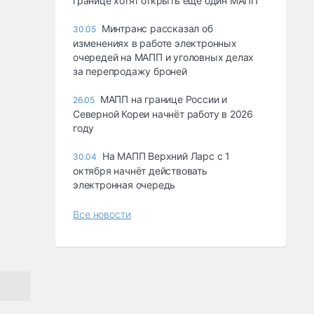
границе хотят открыть ещё один МАПП
Минтранс рассказал об
30.05
изменениях в работе электронных
очередей на МАПП и уголовных делах
за перепродажу броней
МАПП на границе России и
26.05
Северной Кореи начнёт работу в 2026
году
На МАПП Верхний Ларс с 1
30.04
октября начнёт действовать
электронная очередь
Все новости