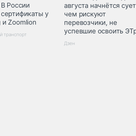
 В России
августа начнётся сует
 сертификаты у
чем рискуют
 и Zoomlion
перевозчики, не
успевшие освоить ЭТ
й транспорт
Дзен