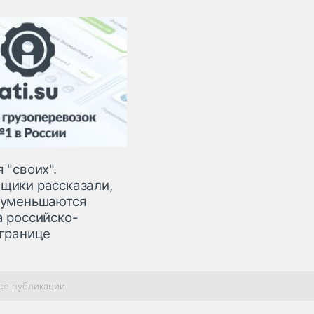
 "своих".
щики рассказали,
 уменьшаются
а российско-
 границе
се публикации