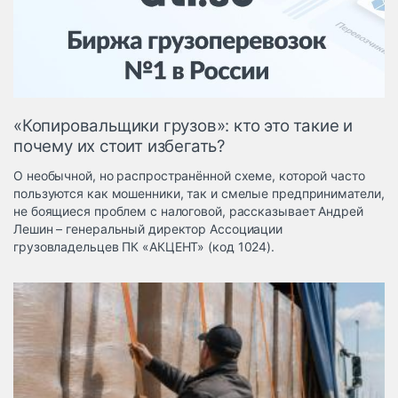
Логистика, грузы
Негабаритные и
опасные грузы
Безопасность и
страхование
«Копировальщики грузов»: кто это такие и
Таможня и ВЭД
почему их стоит избегать?
Склады и
О необычной, но распространённой схеме, которой часто
грузовые
пользуются как мошенники, так и смелые предприниматели,
терминалы
не боящиеся проблем с налоговой, рассказывает Андрей
Коммерческий
Лешин – генеральный директор Ассоциации
транспорт
грузовладельцев ПК «АКЦЕНТ» (код 1024).
Спецтехника
Автосервис,
запчасти, шины
Топливо, масла и
Дзен
автохимия