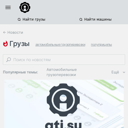
Найти грузы
Найти машины
← Новости
грузы
автомобильные грузоперевозки
полуприцепы
программное обеспечение
Автомобильные
Популярные темы:
Ещё
грузоперевозки
Региональная
логистика
ЭДО, ИТ в
логистике
Дороги,
инфраструктура