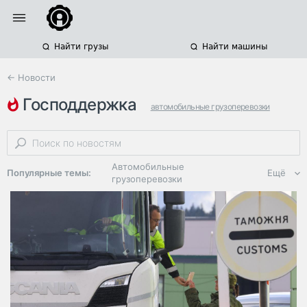
Найти грузы
Найти машины
← Новости
господдержка
автомобильные грузоперевозки
коронавирус
субсидии
Автомобильные
Популярные темы:
Ещё
грузоперевозки
Региональная
логистика
ЭДО, ИТ в
логистике
Дороги,
инфраструктура