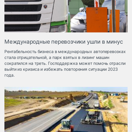
Логистика, грузы
Негабаритные и
опасные грузы
Безопасность и
страхование
Международные перевозчики ушли в минус
Таможня и ВЭД
Рентабельность бизнеса в международных автоперевозках
Склады и
стала отрицательной, а парк взятых в лизинг машин
грузовые
сократился на треть. Господдержка может помочь отрасли
терминалы
выйти из кризиса и избежать повторения ситуации 2023
Коммерческий
года.
транспорт
Спецтехника
Автосервис,
запчасти, шины
Топливо, масла и
Дзен
автохимия