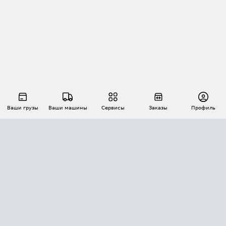
Ваши грузы
Ваши машины
Сервисы
Заказы
Профиль
АВТОМАТИЗАЦИЯ ПЕРЕВОЗОК
Площадки
Заказы
Торги
Тендеры
АТИ-Доки
GPS-мониторинг
АТИ Мессенджер
Цепочки грузов
API ATI.SU