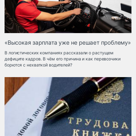
Логистика, грузы
Негабаритные и
опасные грузы
Безопасность и
страхование
«Высокая зарплата уже не решает проблему»
Таможня и ВЭД
В логистических компаниях рассказали о растущем
Склады и
дефиците кадров. В чём его причина и как перевозчики
грузовые
борются с нехваткой водителей?
терминалы
Коммерческий
транспорт
Спецтехника
Автосервис,
запчасти, шины
Топливо, масла и
Дзен
автохимия