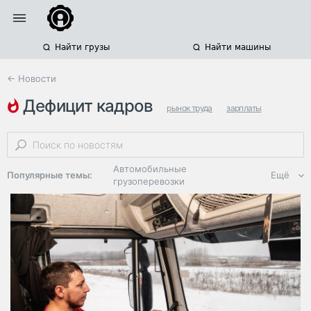
Найти грузы
Найти машины
← Новости
дефицит кадров
рынок труда
зарплаты
российская логистика
Автомобильные
Популярные темы:
Ещё
грузоперевозки
Региональная
логистика
ЭДО, ИТ в
логистике
Дороги,
инфраструктура