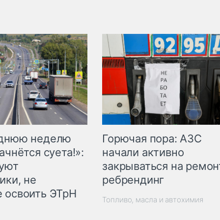
Горючая пора: АЗС
еднюю неделю
начали активно
ачнётся суета!»:
закрываться на ремон
куют
ребрендинг
ики, не
 освоить ЭТрН
Топливо, масла и автохимия