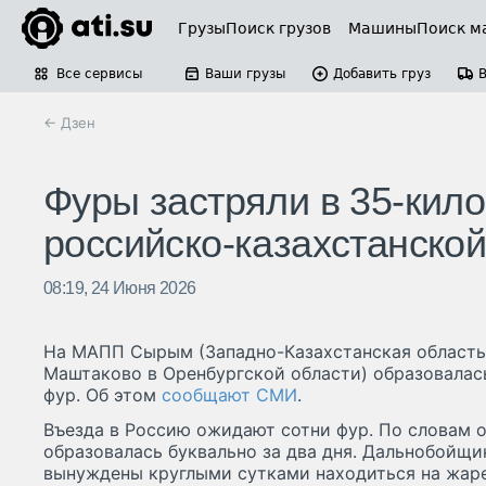
Грузы
Поиск грузов
Машины
Поиск м
Все сервисы
Ваши грузы
Добавить груз
← Дзен
Фуры застряли в 35-кил
российско-казахстанской
08:19, 24 Июня 2026
На МАПП Сырым (Западно-Казахстанская область 
Маштаково в Оренбургской области) образовалас
фур. Об этом
сообщают СМИ
.
Въезда в Россию ожидают сотни фур. По словам о
образовалась буквально за два дня. Дальнобойщи
вынуждены круглыми сутками находиться на жаре;