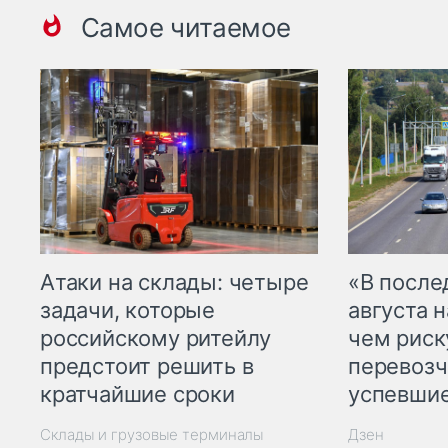
Самое читаемое
Атаки на склады: четыре
«В посл
задачи, которые
августа н
российскому ритейлу
чем рис
предстоит решить в
перевозч
кратчайшие сроки
успевшие
Склады и грузовые терминалы
Дзен