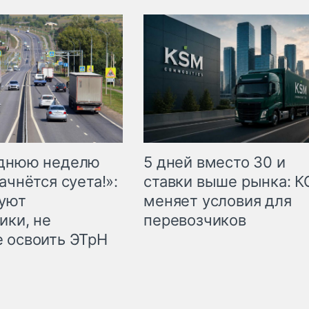
еднюю неделю
5 дней вместо 30 и
ачнётся суета!»:
ставки выше рынка: 
куют
меняет условия для
ики, не
перевозчиков
 освоить ЭТрН