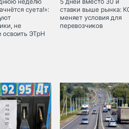
еднюю неделю
5 дней вместо 30 и
ачнётся суета!»:
ставки выше рынка: 
куют
меняет условия для
ики, не
перевозчиков
 освоить ЭТрН