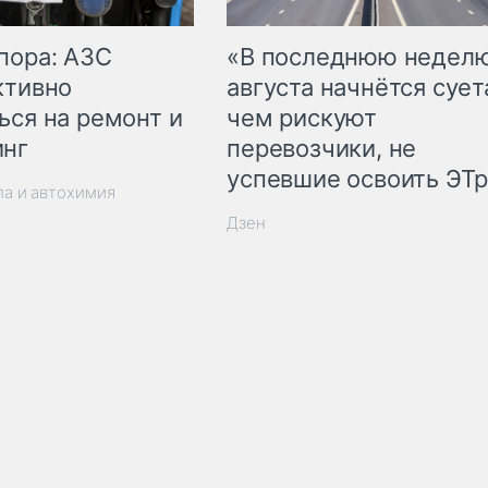
пора: АЗС
«В последнюю недел
ктивно
августа начнётся суета
ься на ремонт и
чем рискуют
инг
перевозчики, не
успевшие освоить ЭТ
ла и автохимия
Дзен