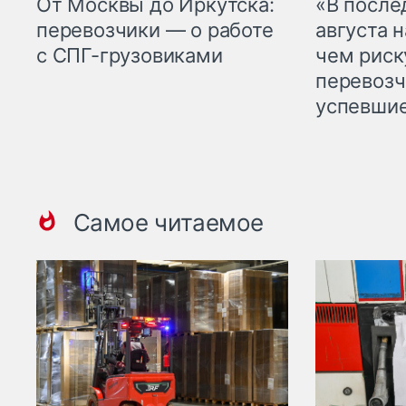
От Москвы до Иркутска:
«В посл
перевозчики — о работе
августа н
с СПГ-грузовиками
чем рис
перевозч
успевшие
Самое читаемое