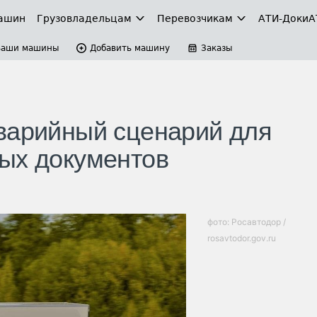
ашин
Грузовладельцам
Перевозчикам
АТИ-Доки
А
Ваши машины
Добавить машину
Заказы
варийный сценарий для
ых документов
фото: Росавтодор /
rosavtodor.gov.ru