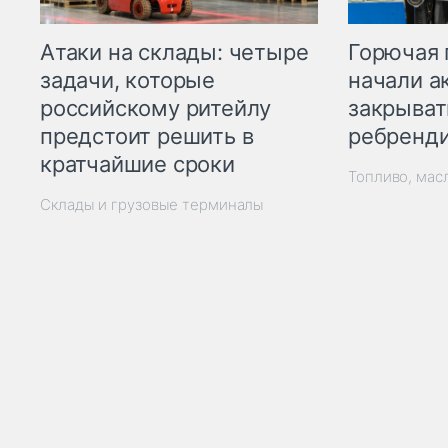
Горючая 
Атаки на склады: четыре
начали а
задачи, которые
закрыват
российскому ритейлу
ребренд
предстоит решить в
кратчайшие сроки
Топливо, мас
Склады и грузовые терминалы