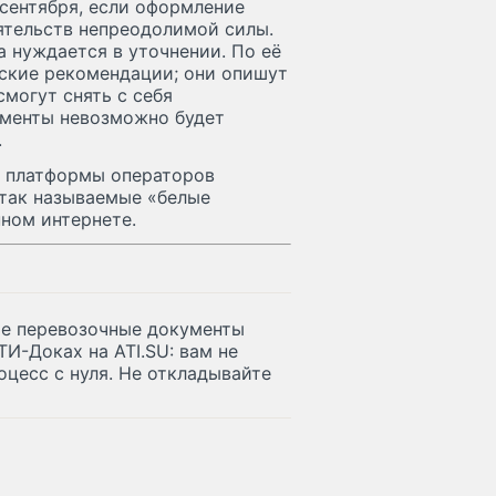
сентября, если оформление
ятельств непреодолимой силы.
 нуждается в уточнении. По её
еские рекомендации; они опишут
могут снять с себя
ументы невозможно будет
.
и платформы операторов
так называемые «белые
ном интернете.
ые перевозочные документы
И-Доках на ATI.SU: вам не
оцесс с нуля. Не откладывайте