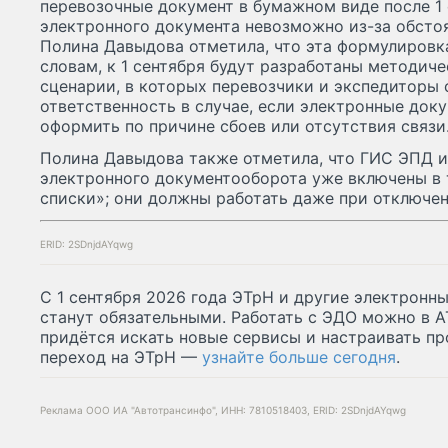
перевозочные документ в бумажном виде после 1 
электронного документа невозможно из-за обсто
Полина Давыдова отметила, что эта формулировка
словам, к 1 сентября будут разработаны методич
сценарии, в которых перевозчики и экспедиторы с
ответственность в случае, если электронные док
оформить по причине сбоев или отсутствия связи
Полина Давыдова также отметила, что ГИС ЭПД 
электронного документооборота уже включены в 
списки»; они должны работать даже при отключен
ERID: 2SDnjdAYqwg
С 1 сентября 2026 года ЭТрН и другие электронн
станут обязательными. Работать с ЭДО можно в АТ
придётся искать новые сервисы и настраивать пр
переход на ЭТрН —
узнайте больше сегодня
.
Реклама ООО ИА "Автотрансинфо", ИНН: 7810518403, ERID: 2SDnjdAYqwg