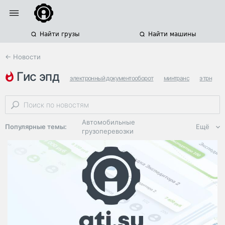
Найти грузы
Найти машины
← Новости
гис эпд
электронный документооборот
минтранс
этрн
Автомобильные
Популярные темы:
Ещё
грузоперевозки
Региональная
логистика
ЭДО, ИТ в
логистике
Дороги,
инфраструктура