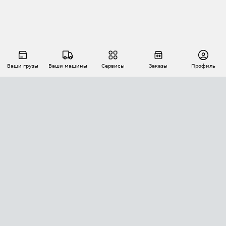
Ваши грузы
Ваши машины
Сервисы
Заказы
Профиль
АВТОМАТИЗАЦИЯ ПЕРЕВОЗОК
Площадки
Заказы
Торги
Тендеры
АТИ-Доки
GPS-мониторинг
АТИ Мессенджер
Цепочки грузов
API ATI.SU
ПОЛЕЗНОЕ
Расчет расстояний
БЕЗОПАСНОСТЬ
Академия ATI.SU
ATI.SU о безопасности