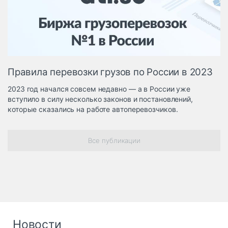
Логистика, грузы
Негабаритные и
опасные грузы
Безопасность и
страхование
Правила перевозки грузов по России в 2023
Таможня и ВЭД
2023 год начался совсем недавно — а в России уже
Склады и
вступило в силу несколько законов и постановлений,
грузовые
которые сказались на работе автоперевозчиков.
терминалы
Коммерческий
транспорт
Все публикации
Спецтехника
Автосервис,
запчасти, шины
Топливо, масла и
Дзен
автохимия
Новости