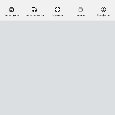
Ваши грузы
Ваши машины
Сервисы
Заказы
Профиль
АВТОМАТИЗАЦИЯ ПЕРЕВОЗОК
Площадки
Заказы
Торги
Тендеры
АТИ-Доки
GPS-мониторинг
АТИ Мессенджер
Цепочки грузов
API ATI.SU
ПОЛЕЗНОЕ
Расчет расстояний
БЕЗОПАСНОСТЬ
Академия ATI.SU
ATI.SU о безопасности
Звезды ATI.SU на вашем сайте
КОНТАКТЫ И ТАРИФЫ
Памятка по проверке контрагентов
Индекс ATI.SU FTL РФ
О системе ATI.SU
Светофор+
Средние ставки
ИНФОРМАЦИЯ