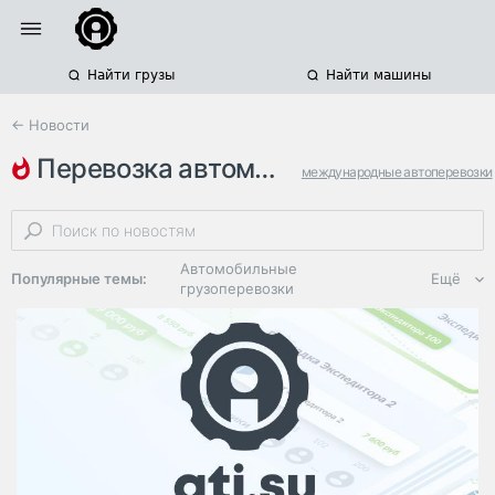
Найти грузы
Найти машины
← Новости
перевозка автомобилей
международные автоперевозки
россия
автовозы
Автомобильные
Популярные темы:
Ещё
грузоперевозки
Региональная
логистика
ЭДО, ИТ в
логистике
Дороги,
инфраструктура