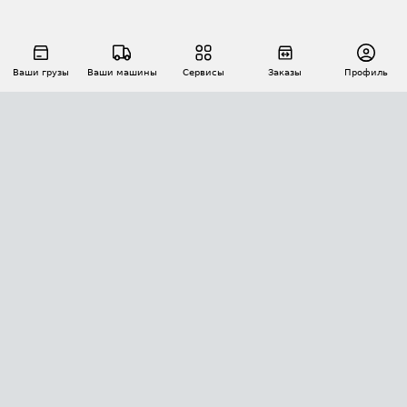
Ваши грузы
Ваши машины
Сервисы
Заказы
Профиль
АВТОМАТИЗАЦИЯ ПЕРЕВОЗОК
Площадки
Заказы
Торги
Тендеры
АТИ-Доки
GPS-мониторинг
АТИ Мессенджер
Цепочки грузов
API ATI.SU
ПОЛЕЗНОЕ
Расчет расстояний
БЕЗОПАСНОСТЬ
Академия ATI.SU
ATI.SU о безопасности
Звезды ATI.SU на вашем сайте
КОНТАКТЫ И ТАРИФЫ
Памятка по проверке контрагентов
Индекс ATI.SU FTL РФ
О системе ATI.SU