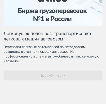
Логистика, грузы
Негабаритные и
опасные грузы
Безопасность и
страхование
Легковушек полон воз: транспортировка
Таможня и ВЭД
легковых машин автовозом
Склады и
Перевозки легковых автомобилей по автодорогам
грузовые
осуществляются при помощи автовозов. На
терминалы
профессиональном сленге автомобилевозы также именуют
Коммерческий
«возами».
транспорт
Спецтехника
Все публикации
Автосервис,
запчасти, шины
Топливо, масла и
Дзен
автохимия