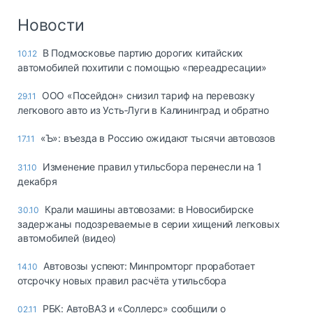
Новости
В Подмосковье партию дорогих китайских
10.12
автомобилей похитили с помощью «переадресации»
ООО «Посейдон» снизил тариф на перевозку
29.11
легкового авто из Усть‑Луги в Калининград и обратно
«Ъ»: въезда в Россию ожидают тысячи автовозов
17.11
Изменение правил утильсбора перенесли на 1
31.10
декабря
Крали машины автовозами: в Новосибирске
30.10
задержаны подозреваемые в серии хищений легковых
автомобилей (видео)
Автовозы успеют: Минпромторг проработает
14.10
отсрочку новых правил расчёта утильсбора
РБК: АвтоВАЗ и «Соллерс» сообщили о
02.11