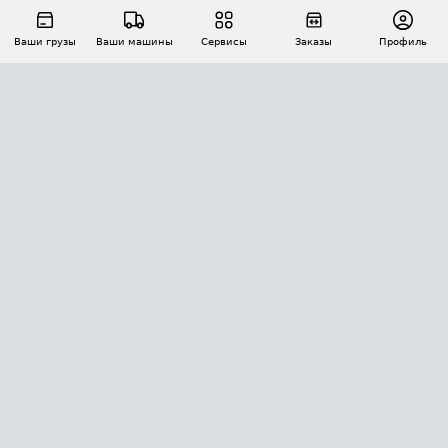
Ваши грузы
Ваши машины
Сервисы
Заказы
Профиль
АВТОМАТИЗАЦИЯ ПЕРЕВОЗОК
Площадки
Заказы
Торги
Тендеры
АТИ-Доки
GPS-мониторинг
АТИ Мессенджер
Цепочки грузов
API ATI.SU
ПОЛЕЗНОЕ
Расчет расстояний
БЕЗОПАСНОСТЬ
Академия ATI.SU
ATI.SU о безопасности
Звезды ATI.SU на вашем сайте
КОНТАКТЫ И ТАРИФЫ
Памятка по проверке контрагентов
Индекс ATI.SU FTL РФ
О системе ATI.SU
Светофор+
Средние ставки
ИНФОРМАЦИЯ
Контактная информация
Страхование