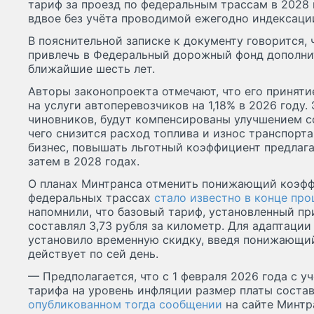
тариф за проезд по федеральным трассам в 2028
вдвое без учёта проводимой ежегодно индексаци
В пояснительной записке к документу говорится,
привлечь в Федеральный дорожный фонд дополнит
ближайшие шесть лет.
Авторы законопроекта отмечают, что его приняти
на услуги автоперевозчиков на 1,18% в 2026 году.
чиновников, будут компенсированы улучшением с
чего снизится расход топлива и износ транспорта
бизнес, повышать льготный коэффициент предлагае
затем в 2028 годах.
О планах Минтранса отменить понижающий коэфф
федеральных трассах
стало известно в конце про
напомнили, что базовый тариф, установленный пр
составлял 3,73 рубля за километр. Для адаптаци
установило временную скидку, введя понижающий
действует по сей день.
— Предполагается, что с 1 февраля 2026 года с 
тарифа на уровень инфляции размер платы состави
опубликованном тогда сообщении
на сайте Минтр