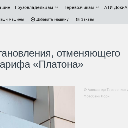
ашин
Грузовладельцам
Перевозчикам
АТИ-Доки
А
Ваши машины
Добавить машину
Заказы
тановления, отменяющего
тарифа «Платона»
© Александр Тарасенков 
Фотобанк Лори