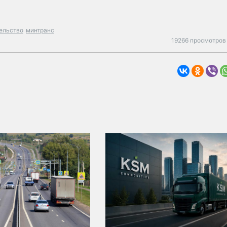
ельство
минтранс
19266 просмотров 