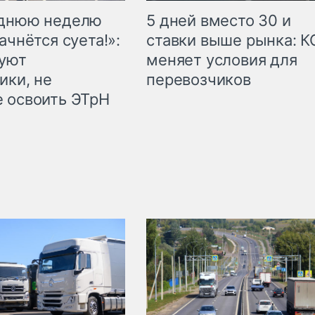
еднюю неделю
5 дней вместо 30 и
ачнётся суета!»:
ставки выше рынка: 
куют
меняет условия для
ики, не
перевозчиков
 освоить ЭТрН