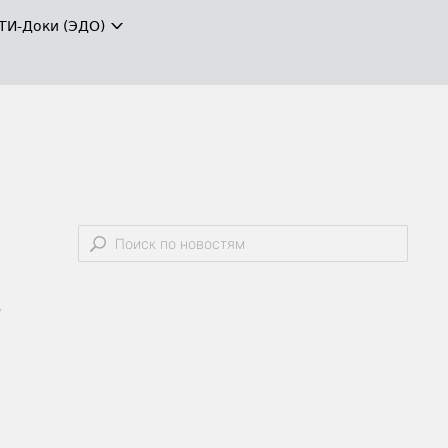
ТИ-Доки (ЭДО)
/