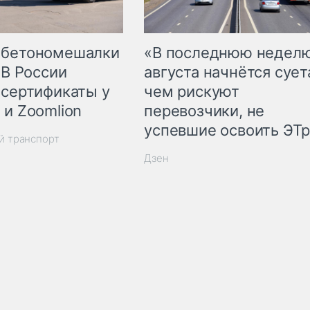
 бетономешалки
«В последнюю недел
 В России
августа начнётся суета
 сертификаты у
чем рискуют
 и Zoomlion
перевозчики, не
успевшие освоить ЭТ
й транспорт
Дзен