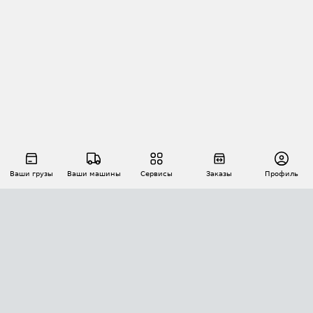
Ваши грузы
Ваши машины
Сервисы
Заказы
Профиль
АВТОМАТИЗАЦИЯ ПЕРЕВОЗОК
Площадки
Заказы
Торги
Тендеры
АТИ-Доки
GPS-мониторинг
АТИ Мессенджер
Цепочки грузов
API ATI.SU