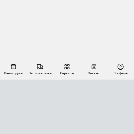
Ваши грузы
Ваши машины
Сервисы
Заказы
Профиль
АВТОМАТИЗАЦИЯ ПЕРЕВОЗОК
Площадки
Заказы
Торги
Тендеры
АТИ-Доки
GPS-мониторинг
АТИ Мессенджер
Цепочки грузов
API ATI.SU