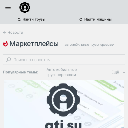
Найти грузы
Найти машины
← Новости
маркетплейсы
автомобильные грузоперевозки
орг-маркет
железнодорожные грузоперевозки
Автомобильные
Популярные темы:
Ещё
грузоперевозки
Региональная
логистика
ЭДО, ИТ в
логистике
Дороги,
инфраструктура