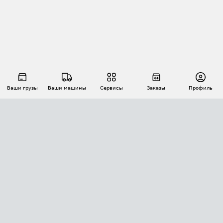
Ваши грузы
Ваши машины
Сервисы
Заказы
Профиль
АВТОМАТИЗАЦИЯ ПЕРЕВОЗОК
Площадки
Заказы
Торги
Тендеры
АТИ-Доки
GPS-мониторинг
АТИ Мессенджер
Цепочки грузов
API ATI.SU
ПОЛЕЗНОЕ
Расчет расстояний