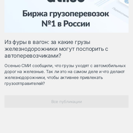
Логистика, грузы
Негабаритные и
опасные грузы
Безопасность и
страхование
Из фуры в вагон: за какие грузы
Таможня и ВЭД
железнодорожники могут поспорить с
автоперевозчиками?
Склады и
грузовые
Осенью СМИ сообщили, что грузы уходят с автомобильных
терминалы
дорог на железные. Так ли это на самом деле и что делают
Коммерческий
железнодорожники, чтобы активнее привлекать
транспорт
грузоотправителей?
Спецтехника
Все публикации
Автосервис,
запчасти, шины
Топливо, масла и
Дзен
автохимия