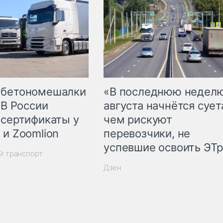
 бетономешалки
«В последнюю недел
 В России
августа начнётся суета
 сертификаты у
чем рискуют
 и Zoomlion
перевозчики, не
успевшие освоить ЭТ
й транспорт
Дзен