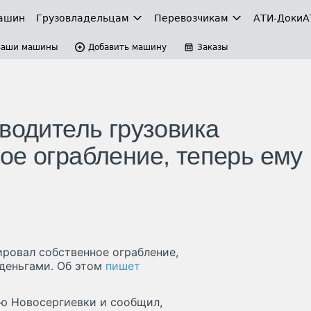
ашин
Грузовладельцам
Перевозчикам
АТИ-Доки
А
Ваши машины
Добавить машину
Заказы
водитель грузовика
ое ограбление, теперь ему
ировал собственное ограбление,
деньгами. Об этом
пишет
ию Новосергиевки и сообщил,