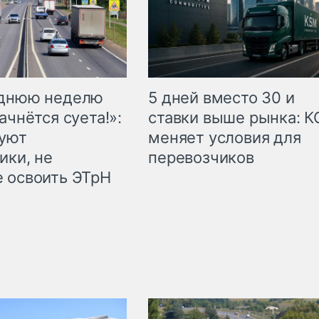
еднюю неделю
5 дней вместо 30 и
ачнётся суета!»:
ставки выше рынка: 
куют
меняет условия для
ики, не
перевозчиков
 освоить ЭТрН