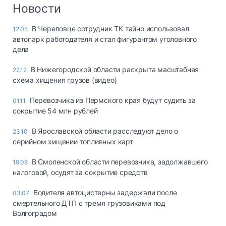
Логистика, грузы
Новости
Негабаритные и
В Череповце сотрудник ТК тайно использовал
12.05
опасные грузы
автопарк работодателя и стал фигурантом уголовного
Безопасность и
дела
страхование
В Нижегородской области раскрыта масштабная
22.12
Таможня и ВЭД
схема хищения грузов (видео)
Склады и
Перевозчика из Пермского края будут судить за
01.11
грузовые
сокрытие 54 млн рублей
терминалы
Коммерческий
В Ярославской области расследуют дело о
23.10
транспорт
серийном хищении топливных карт
Спецтехника
В Смоленской области перевозчика, задолжавшего
19.08
налоговой, осудят за сокрытие средств
Автосервис,
запчасти, шины
Водителя автоцистерны задержали после
03.07
Топливо, масла и
смертельного ДТП с тремя грузовиками под
Дзен
автохимия
Волгоградом