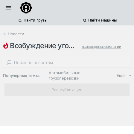
Найти грузы
Найти машины
← Новости
возбуждение уголовного дела
транспортные компании
волгоградская область
ограбление
Автомобильные
Популярные темы:
Ещё
грузоперевозки
Региональная
Все публикации
логистика
ЭДО, ИТ в
логистике
Дороги,
инфраструктура