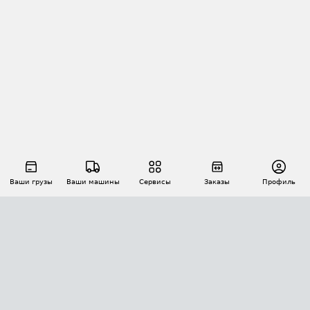
Ваши грузы
Ваши машины
Сервисы
Заказы
Профиль
АВТОМАТИЗАЦИЯ ПЕРЕВОЗОК
Площадки
Заказы
Торги
Тендеры
АТИ-Доки
GPS-мониторинг
АТИ Мессенджер
Цепочки грузов