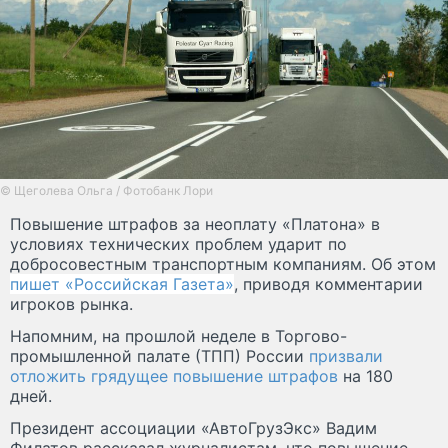
© Щеголева Ольга / Фотобанк Лори
Повышение штрафов за неоплату «Платона» в
условиях технических проблем ударит по
добросовестным транспортным компаниям. Об этом
пишет «Российская Газета»
, приводя комментарии
игроков рынка.
Напомним, на прошлой неделе в Торгово-
промышленной палате (ТПП) России
призвали
отложить грядущее повышение штрафов
на 180
дней.
Президент ассоциации «АвтоГрузЭкс» Вадим
Филатов рассказал журналистам, что повышение