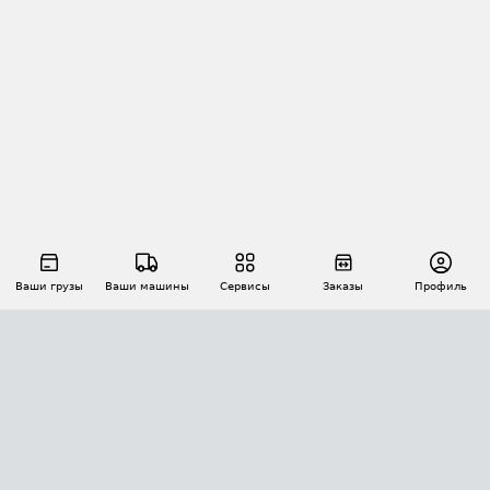
Ваши грузы
Ваши машины
Сервисы
Заказы
Профиль
АВТОМАТИЗАЦИЯ ПЕРЕВОЗОК
Площадки
Заказы
Торги
Тендеры
АТИ-Доки
GPS-мониторинг
АТИ Мессенджер
Цепочки грузов