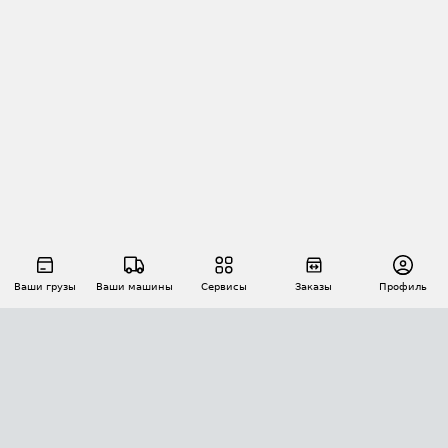
Ваши грузы
Ваши машины
Сервисы
Заказы
Профиль
АВТОМАТИЗАЦИЯ ПЕРЕВОЗОК
Площадки
Заказы
Торги
Тендеры
АТИ-Доки