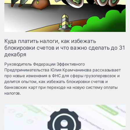
Логистика, грузы
Негабаритные и
опасные грузы
Безопасность и
страхование
Куда платить налоги, как избежать
Таможня и ВЭД
блокировки счетов и что важно сделать до 31
декабря
Склады и
грузовые
Руководитель Федерации Эффективного
терминалы
Предпринимательства Юлия Крамчанинова рассказывает
Коммерческий
про новые изменения в ФНС для сферы грузоперевозок и
транспорт
делится опытом, как избежать блокировки счетов и
банковских карт при переходе на новую систему оплаты
Спецтехника
налогов.
Автосервис,
запчасти, шины
Топливо, масла и
Дзен
автохимия