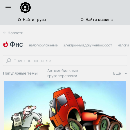
Найти грузы
Найти машины
← Новости
фнс
налогообложение
электронный документооборот
налоги
Автомобильные
Популярные темы:
Ещё
грузоперевозки
Региональная
логистика
ЭДО, ИТ в
логистике
Дороги,
инфраструктура