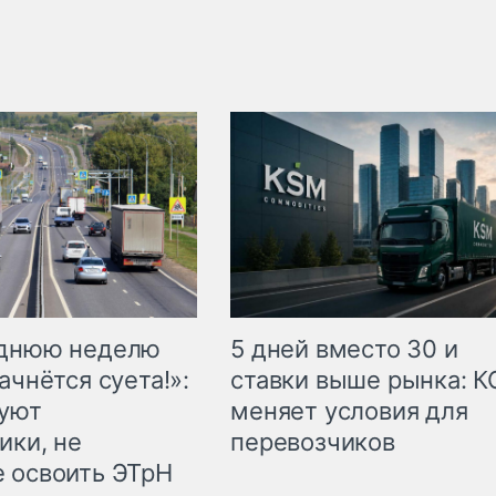
еднюю неделю
5 дней вместо 30 и
ачнётся суета!»:
ставки выше рынка: 
куют
меняет условия для
ики, не
перевозчиков
 освоить ЭТрН