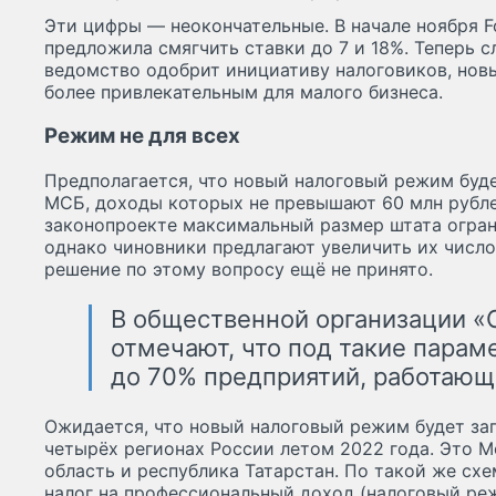
Эти цифры — неокончательные. В начале ноября F
предложила смягчить ставки до 7 и 18%. Теперь 
ведомство одобрит инициативу налоговиков, нов
более привлекательным для малого бизнеса.
Режим не для всех
Предполагается, что новый налоговый режим буд
МСБ, доходы которых не превышают 60 млн рублей
законопроекте максимальный размер штата огран
однако чиновники предлагают увеличить их число
решение по этому вопросу ещё не принято.
В общественной организации «
отмечают, что под такие парам
до 70% предприятий, работающи
Ожидается, что новый налоговый режим будет за
четырёх регионах России летом 2022 года. Это М
область и республика Татарстан. По такой же схе
налог на профессиональный доход (налоговый ре