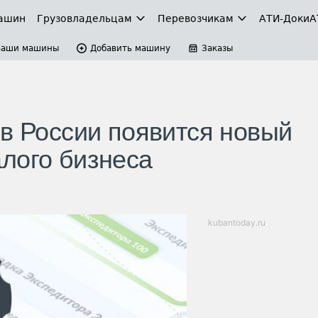
ашин
Грузовладельцам
Перевозчикам
АТИ-Доки
А
Ваши машины
Добавить машину
Заказы
 в России появится новый
лого бизнеса
kubantoday.ru