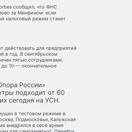
orbes сообщил, что ФНС
слово за Минфином: если
ый налоговый режим станет
ет действовать для предприятий
 в год. В сентябрьском
ичен пятью сотрудниками,
 до 10 — окончательное
Опора России»
етры подходит от 60
х сегодня на УСН.
пущен в тестовом режиме в
осква, Подмосковье, Калужская
ме внедрялся в своё время
жим для самозанятых). Перейти