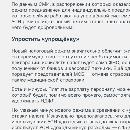
По данным СМИ, в распоряжении которых оказалс
режим предназначен для индивидуальных предпр
которые сейчас работают на упрощённой системе
УСН речи не идёт: новый режим станет альтернат
него будет добровольным.
Упростить «упрощёнку»
Новый налоговый режим значительно облегчит жи
его преимущество — отсутствие необходимости в
декларации: исчислять налог будет сама ФНС, ос
полученных от банков и кассовой техники. Ещё о
порадует представителей МСБ — отмена страховы
также медицинской страховки.
Есть и минусы. Платить зарплату персоналу можно
который будет, помимо всего прочего, самостоят
удерживать НДФЛ.
Но главный минус нового режима в сравнении с
ставки налога. Изначально предполагалось, что д
использующих УСН «доходы», ставка должна вырас
использует УСН «доходы минус расходы» — с 15 