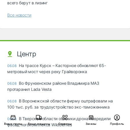
всего берут в лизинг
Все новости
Центр
На трассе Курск – Касторное обновляют 65-
06.08
метровый мост через реку Грайворонка
Во Фрунзенском районе Владимира МАЗ
06.08
протаранил Lada Vesta
В Воронежской области фирму оштрафовали на
06.08
100 тыс. руб. за трудоустройство экс-таможенника
В Тверской области обломки дрона повредили
06.08
Ваши грузы
Ваши машины
Сервисы
Заказы
Профиль
фасад логокомплекса Wildberries