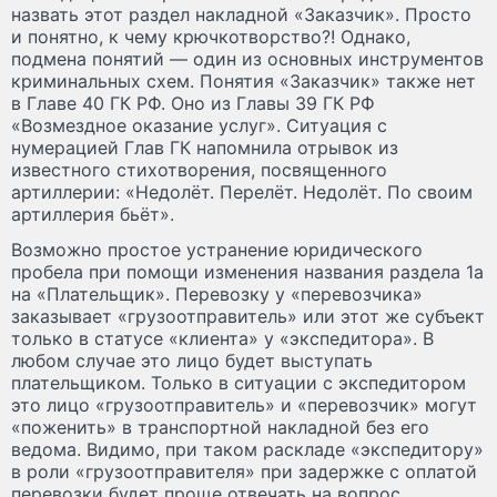
назвать этот раздел накладной «Заказчик». Просто
и понятно, к чему крючкотворство?! Однако,
подмена понятий — один из основных инструментов
криминальных схем. Понятия «Заказчик» также нет
в Главе 40 ГК РФ. Оно из Главы 39 ГК РФ
«Возмездное оказание услуг». Ситуация с
нумерацией Глав ГК напомнила отрывок из
известного стихотворения, посвященного
артиллерии: «Недолёт. Перелёт. Недолёт. По своим
артиллерия бьёт».
Возможно простое устранение юридического
пробела при помощи изменения названия раздела 1а
на «Плательщик». Перевозку у «перевозчика»
заказывает «грузоотправитель» или этот же субъект
только в статусе «клиента» у «экспедитора». В
любом случае это лицо будет выступать
плательщиком. Только в ситуации с экспедитором
это лицо «грузоотправитель» и «перевозчик» могут
«поженить» в транспортной накладной без его
ведома. Видимо, при таком раскладе «экспедитору»
в роли «грузоотправителя» при задержке с оплатой
перевозки будет проще отвечать на вопрос