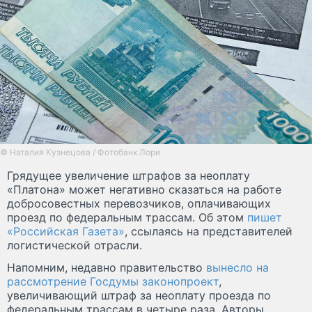
© Наталия Кузнецова / Фотобанк Лори
Грядущее увеличение штрафов за неоплату
«Платона» может негативно сказаться на работе
добросовестных перевозчиков, оплачивающих
проезд по федеральным трассам. Об этом
пишет
«Российская Газета»
, ссылаясь на представителей
логистической отрасли.
Напомним, недавно правительство
вынесло на
рассмотрение Госдумы законопроект
,
увеличивающий штраф за неоплату проезда по
федеральным трассам в четыре раза. Авторы