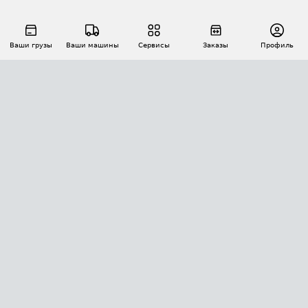
Ваши грузы
Ваши машины
Сервисы
Заказы
Профиль
АВТОМАТИЗАЦИЯ ПЕРЕВОЗОК
Площадки
Заказы
Торги
Тендеры
АТИ-Доки
GPS-мониторинг
АТИ Мессенджер
Цепочки грузов
API ATI.SU
ПОЛЕЗНОЕ
Расчет расстояний
БЕЗОПАСНОСТЬ
Академия ATI.SU
ATI.SU о безопасности
Звезды ATI.SU на вашем сайте
КОНТАКТЫ И ТАРИФЫ
Памятка по проверке контрагентов
Индекс ATI.SU FTL РФ
О системе ATI.SU
Светофор+
Средние ставки
ИНФОРМАЦИЯ