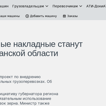
ашин
Грузовладельцам
Перевозчикам
АТИ-Доки
А
Ваши машины
Добавить машину
Заказы
ые накладные станут
анской области
 проект по внедрению
льных грузоперевозках. Об
ициативу губернатора региона
язательным использование
зок зерна. Министр также