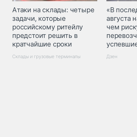
Атаки на склады: четыре
«В посл
задачи, которые
августа н
российскому ритейлу
чем рис
предстоит решить в
перевозч
кратчайшие сроки
успевшие
Склады и грузовые терминалы
Дзен