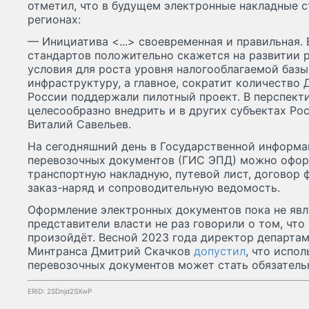
отметил, что в будущем электронные накладные с
регионах:
— Инициатива <...> своевременная и правильная.
стандартов положительно скажется на развитии р
условия для роста уровня налогооблагаемой базы
инфраструктуру, а главное, сократит количество
России поддержали пилотный проект. В перспект
целесообразно внедрить и в других субъектах Ро
Виталий Савельев.
На сегодняшний день в Государственной информ
перевозочных документов (ГИС ЭПД) можно офор
транспортную накладную, путевой лист, договор ф
заказ-наряд и сопроводительную ведомость.
Оформление электронных документов пока не явл
представители власти не раз говорили о том, что
произойдёт. Весной 2023 года директор департа
Минтранса Дмитрий Скачков
допустил
, что испо
перевозочных документов может стать обязательн
ERID: 2SDnjd2SXwP