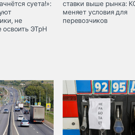
ачнётся суета!»:
ставки выше рынка: 
куют
меняет условия для
ики, не
перевозчиков
 освоить ЭТрН