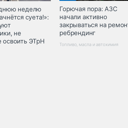
Горючая пора: АЗС
еднюю неделю
начали активно
ачнётся суета!»:
закрываться на ремон
куют
ребрендинг
ики, не
 освоить ЭТрН
Топливо, масла и автохимия