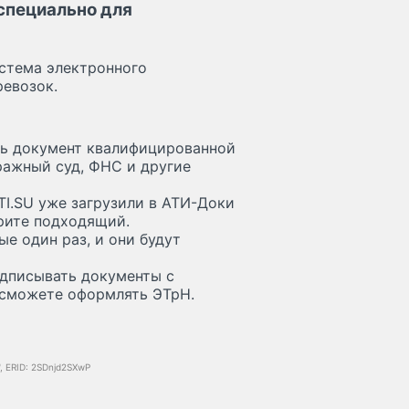
специально для
стема электронного
ревозок.
ь документ квалифицированной
ражный суд, ФНС и другие
I.SU уже загрузили в АТИ-Доки
рите подходящий.
е один раз, и они будут
дписывать документы с
 сможете оформлять ЭТрН.
 ERID: 2SDnjd2SXwP