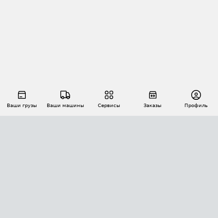
Ваши грузы
Ваши машины
Сервисы
Заказы
Профиль
АВТОМАТИЗАЦИЯ ПЕРЕВОЗОК
Площадки
Заказы
Торги
Тендеры
АТИ-Доки
GPS-мониторинг
АТИ Мессенджер
Цепочки грузов
API ATI.SU