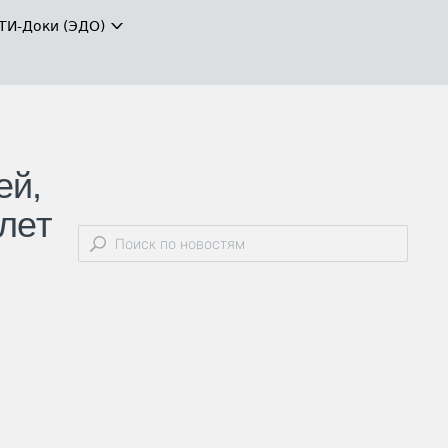
ТИ-Доки (ЭДО)
ей,
лет