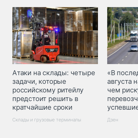
Атаки на склады: четыре
«В посл
задачи, которые
августа н
российскому ритейлу
чем рис
предстоит решить в
перевозч
кратчайшие сроки
успевшие
Склады и грузовые терминалы
Дзен