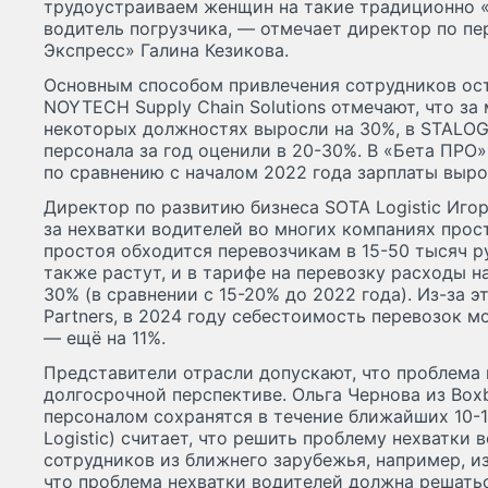
трудоустраиваем женщин на такие традиционно «
водитель погрузчика, — отмечает директор по пе
Экспресс» Галина Кезикова.
Основным способом привлечения сотрудников ост
NOYTECH Supply Chain Solutions отмечают, что за
некоторых должностях выросли на 30%, в STALOG
персонала за год оценили в 20-30%. В «Бета ПРО
по сравнению с началом 2022 года зарплаты выро
Директор по развитию бизнеса SOTA Logistic Игор
за нехватки водителей во многих компаниях про
простоя обходится перевозчикам в 15-50 тысяч р
также растут, и в тарифе на перевозку расходы 
30% (в сравнении с 15-20% до 2022 года). Из-за эт
Partners, в 2024 году себестоимость перевозок м
— ещё на 11%.
Представители отрасли допускают, что проблема 
долгосрочной перспективе. Ольга Чернова из Boxb
персоналом сохранятся в течение ближайших 10-1
Logistic) считает, что решить проблему нехватки
сотрудников из ближнего зарубежья, например, из
что проблема нехватки водителей должна решат