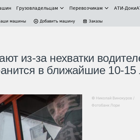
ашин
Грузовладельцам
Перевозчикам
АТИ-Доки
А
Ваши машины
Добавить машину
Заказы
ают из-за нехватки водител
анится в ближайшие 10-15 
© Николай Винокуров /
Фотобанк Лори