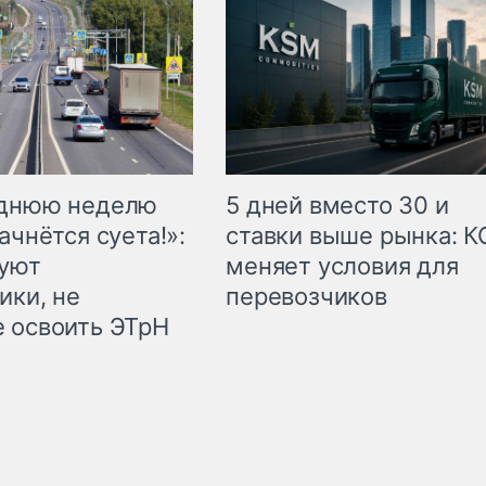
еднюю неделю
5 дней вместо 30 и
ачнётся суета!»:
ставки выше рынка: 
куют
меняет условия для
ики, не
перевозчиков
 освоить ЭТрН