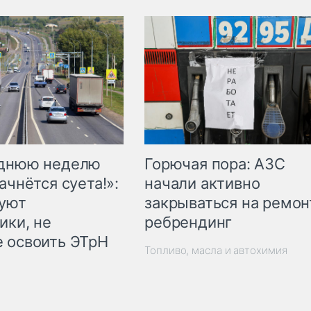
Горючая пора: АЗС
еднюю неделю
начали активно
ачнётся суета!»:
закрываться на ремон
куют
ребрендинг
ики, не
 освоить ЭТрН
Топливо, масла и автохимия