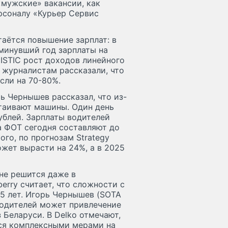
мужские» вакансии, как
рсоналу «Курьер Сервис
аётся повышение зарплат: в
 минувший год зарплаты на
ISTIC рост доходов линейного
» журналистам рассказали, что
сли на 70-80%.
ь Чернышев рассказал, что из-
стаивают машины. Один день
ублей. Зарплаты водителей
на ФОТ сегодня составляют до
ого, по прогнозам Strategy
ожет вырасти на 24%, а в 2025
не решится даже в
erry считает, что сложности с
5 лет. Игорь Чернышев (SOTA
 водителей может привлечение
 Беларуси. В Delko отмечают,
ься комплексными мерами на