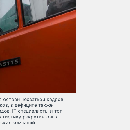
с острой нехваткой кадров:
ков, в дефиците также
дов, IT-специалисты и топ-
статистику рекрутинговых
еских компаний.