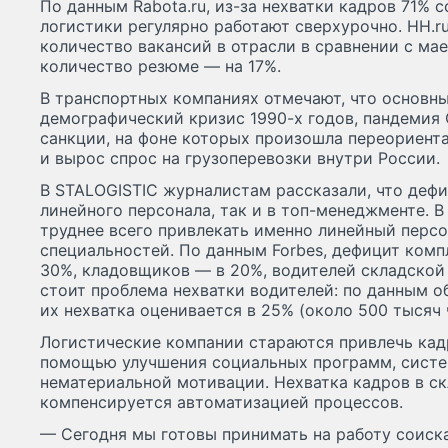
По данным Rabota.ru, из-за нехватки кадров 71%
логистики регулярно работают сверхурочно. HH.r
количество вакансий в отрасли в сравнении с мае
количество резюме — на 17%.
В транспортных компаниях отмечают, что основн
демографический кризис 1990-х годов, пандемия 
санкции, на фоне которых произошла переориент
и вырос спрос на грузоперевозки внутри России.
В STALOGISTIC журналистам рассказали, что деф
линейного персонала, так и в топ-менеджменте. В
труднее всего привлекать именно линейный персо
специальностей. По данным Forbes, дефицит комп
30%, кладовщиков — в 20%, водителей складской 
стоит проблема нехватки водителей: по данным о
их нехватка оценивается в 25% (около 500 тысяч 
Логистические компании стараются привлечь ка
помощью улучшения социальных программ, систе
нематериальной мотивации. Нехватка кадров в с
компенсируется автоматизацией процессов.
— Сегодня мы готовы принимать на работу соиска