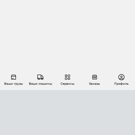
Ваши грузы
Ваши машины
Сервисы
Заказы
Профиль
АВТОМАТИЗАЦИЯ ПЕРЕВОЗОК
Площадки
Заказы
Торги
Тендеры
АТИ-Доки
GPS-мониторинг
АТИ Мессенджер
Цепочки грузов