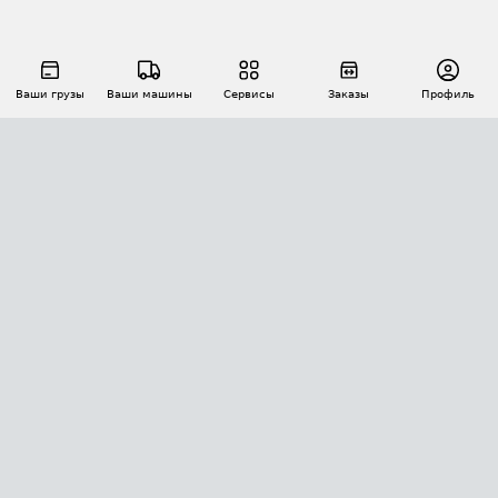
Ваши грузы
Ваши машины
Сервисы
Заказы
Профиль
АВТОМАТИЗАЦИЯ ПЕРЕВОЗОК
Площадки
Заказы
Торги
Тендеры
АТИ-Доки
GPS-мониторинг
АТИ Мессенджер
Цепочки грузов
API ATI.SU
ПОЛЕЗНОЕ
Расчет расстояний
БЕЗОПАСНОСТЬ
Академия ATI.SU
ATI.SU о безопасности
Звезды ATI.SU на вашем сайте
КОНТАКТЫ И ТАРИФЫ
Памятка по проверке контрагентов
Индекс ATI.SU FTL РФ
О системе ATI.SU