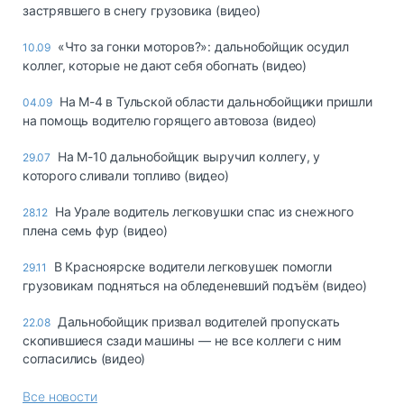
застрявшего в снегу грузовика (видео)
«Что за гонки моторов?»: дальнобойщик осудил
10.09
коллег, которые не дают себя обогнать (видео)
На М-4 в Тульской области дальнобойщики пришли
04.09
на помощь водителю горящего автовоза (видео)
На М-10 дальнобойщик выручил коллегу, у
29.07
которого сливали топливо (видео)
На Урале водитель легковушки спас из снежного
28.12
плена семь фур (видео)
В Красноярске водители легковушек помогли
29.11
грузовикам подняться на обледеневший подъём (видео)
Дальнобойщик призвал водителей пропускать
22.08
скопившиеся сзади машины — не все коллеги с ним
согласились (видео)
Все новости