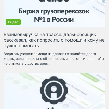
Логистика, грузы
Негабаритные и
опасные грузы
Безопасность и
страхование
Взаимовыручка на трассе: дальнобойщик
Таможня и ВЭД
рассказал, как попросить о помощи и кому не
нужно помогать
Склады и
грузовые
Водитель уверен: помощи на дороге не придётся долго
терминалы
ждать, если правильно её попросить и подготовиться, чтобы
Коммерческий
не отнимать у других время.
транспорт
Спецтехника
Автосервис,
запчасти, шины
Топливо, масла и
Дзен
автохимия