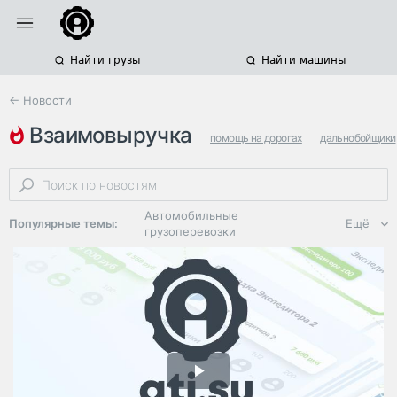
Найти грузы
Найти машины
← Новости
взаимовыручка
помощь на дорогах
дальнобойщики
водители грузовиков
Автомобильные
Популярные темы:
Ещё
грузоперевозки
Региональная
логистика
ЭДО, ИТ в
логистике
Дороги,
инфраструктура