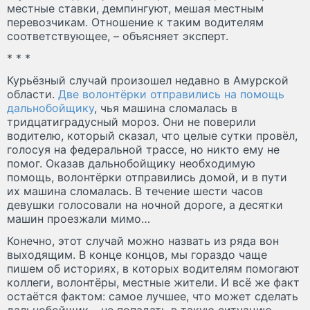
местные ставки, демпингуют, мешая местным
перевозчикам. Отношение к таким водителям
соответствующее, – объясняет эксперт.
* * *
Курьёзный случай произошел недавно в Амурской
области.
Две волонтёрки отправились на помощь
дальнобойщику
, чья машина сломалась в
тридцатиградусный мороз. Они не поверили
водителю, который сказал, что целые сутки провёл,
голосуя на федеральной трассе, но никто ему не
помог. Оказав дальнобойщику необходимую
помощь, волонтёрки отправились домой, и в пути
их машина сломалась. В течение шести часов
девушки голосовали на ночной дороге, а десятки
машин проезжали мимо…
Конечно, этот случай можно назвать из ряда вон
выходящим. В конце концов, мы гораздо чаще
пишем об историях, в которых водителям помогают
коллеги, волонтёры, местные жители. И всё же факт
остаётся фактом: самое лучшее, что может сделать
дальнобойщик – не попадать в такую ситуацию.