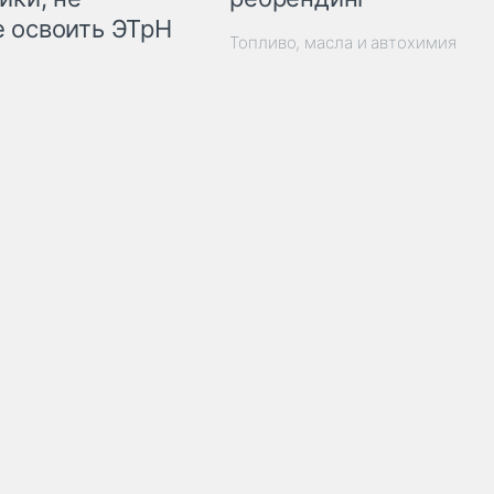
 освоить ЭТрН
Топливо, масла и автохимия