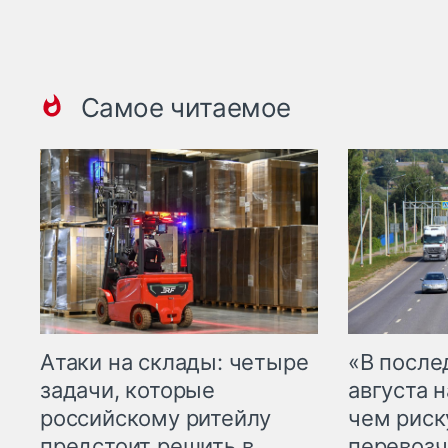
Самое читаемое
Атаки на склады: четыре
«В посл
задачи, которые
августа н
российскому ритейлу
чем рис
предстоит решить в
перевозч