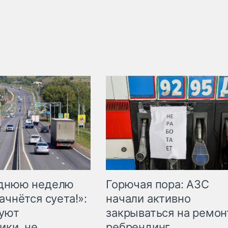
Горючая пора: АЗС
еднюю неделю
начали активно
ачнётся суета!»:
закрываться на ремон
куют
ребрендинг
ики, не