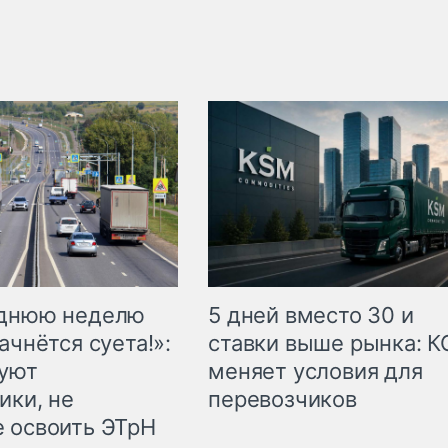
еднюю неделю
5 дней вместо 30 и
ачнётся суета!»:
ставки выше рынка: 
куют
меняет условия для
ики, не
перевозчиков
 освоить ЭТрН