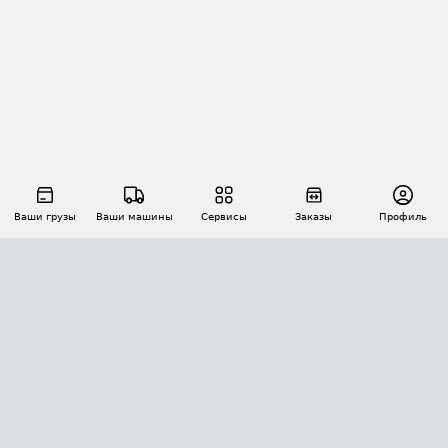
Ваши грузы
Ваши машины
Сервисы
Заказы
Профиль
АВТОМАТИЗАЦИЯ ПЕРЕВОЗОК
Площадки
Заказы
Торги
Тендеры
АТИ-Доки
GPS-мониторинг
АТИ Мессенджер
Цепочки грузов
API ATI.SU