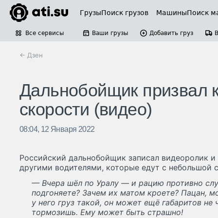
Грузы
Поиск грузов
Машины
Поиск м
Все сервисы
Ваши грузы
Добавить груз
← Дзен
Дальнобойщик призвал ко
скорости (видео)
08:04, 12 Января 2022
Российский дальнобойщик записал видеоролик и п
другими водителями, которые едут с небольшой 
— Вчера шёл по Уралу — и рацию противно слу
подгоняете? Зачем их матом кроете? Пацан, мо
у него груз такой, он может ещё габаритов не 
тормозишь. Ему может быть страшно!