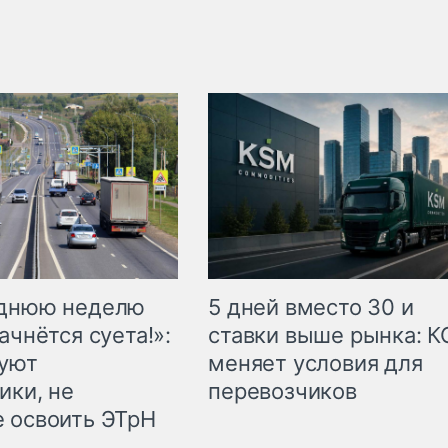
еднюю неделю
5 дней вместо 30 и
ачнётся суета!»:
ставки выше рынка: 
куют
меняет условия для
ики, не
перевозчиков
 освоить ЭТрН