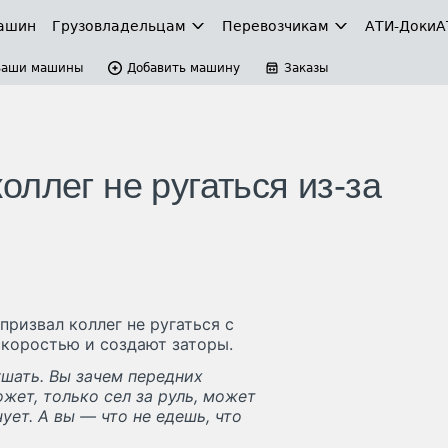
ашин
Грузовладельцам
Перевозчикам
АТИ-Доки
А
Ваши машины
Добавить машину
Заказы
ллег не ругаться из-за
ризвал коллег не ругаться с
скоростью и создают заторы.
шать. Вы зачем передних
жет, только сел за руль, может
чует. А вы — что не едешь, что