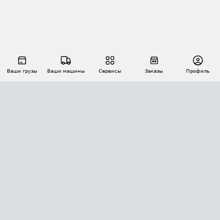
Ваши грузы
Ваши машины
Сервисы
Заказы
Профиль
АВТОМАТИЗАЦИЯ ПЕРЕВОЗОК
Площадки
Заказы
Торги
Тендеры
АТИ-Доки
GPS-мониторинг
АТИ Мессенджер
Цепочки грузов
API ATI.SU
ПОЛЕЗНОЕ
Расчет расстояний
БЕЗОПАСНОСТЬ
Академия ATI.SU