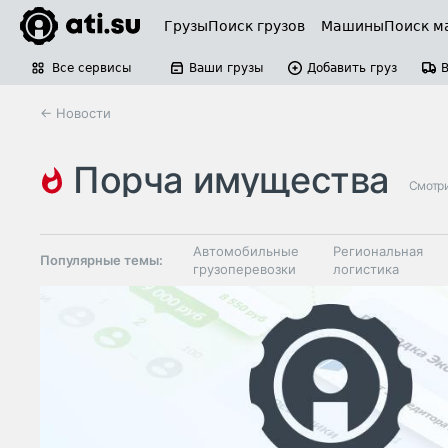
Грузы
Поиск грузов
Машины
Поиск м
Все сервисы
Ваши грузы
Добавить груз
← Новости
порча имущества
Смотри
Автомобильные
Региональная
Популярные темы:
грузоперевозки
логистика
Склады и
Таможня и ВЭД
грузовые
терминалы