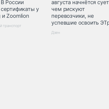
 В России
августа начнётся сует
 сертификаты у
чем рискуют
 и Zoomlion
перевозчики, не
успевшие освоить ЭТ
й транспорт
Дзен