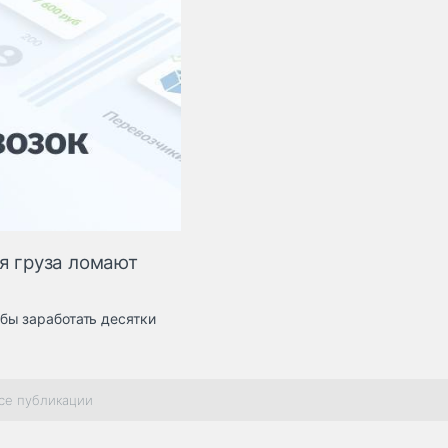
ря груза ломают
бы заработать десятки
се публикации