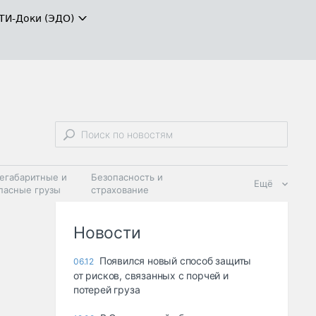
ТИ-Доки (ЭДО)
егабаритные и
Безопасность и
Ещё
пасные грузы
страхование
 масла и
Дзен
ия
Новости
Появился новый способ защиты
06.12
от рисков, связанных с порчей и
потерей груза