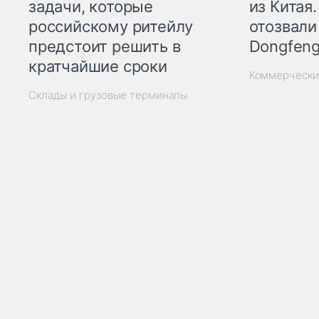
из Китая.
задачи, которые
отозвали
российскому ритейлу
Dongfeng
предстоит решить в
кратчайшие сроки
Коммерчески
Склады и грузовые терминалы