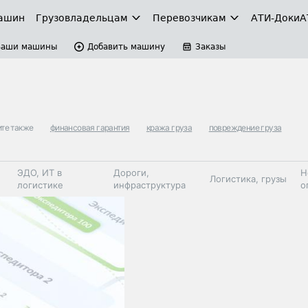
ашин
Грузовладельцам
Перевозчикам
АТИ-Доки
А
Ваши машины
Добавить машину
Заказы
те также
финансовая гарантия
кража груза
повреждение груза
ЭДО, ИТ в
Дороги,
Н
Логистика, грузы
логистике
инфраструктура
о
Коммерческий
Автосервис,
Топливо,
Спецтехника
транспорт
запчасти, шины
автохим