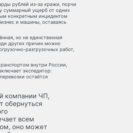
рды рублей из-за кражи, порчи
оду суммарный ущерб от одних
ждым конкретным инцидентом
бизнес и машины, оставаясь
нная, но не единственная
реди других причин можно
огрузочно-разгрузочных работ,
ранспортом внутри России,
аключает экспедитор:
 перевозки остаётся
й компании ЧП,
ет обернуться
ого
ечает всем
ом, оно может