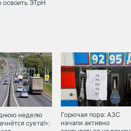
 освоить ЭТрН
Горючая пора: АЗС
еднюю неделю
начали активно
ачнётся суета!»: