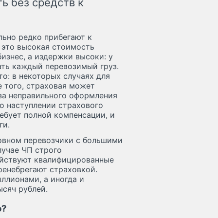
ь без средств к
льно редко прибегают к
 это высокая стоимость
изнес, а издержки высоки: у
ать каждый перевозимый груз.
то: в некоторых случаях для
 того, страховая может
-за неправильного оформления
о наступлении страхового
ребует полной компенсации, и
ги.
овном перевозчики с большими
лучае ЧП строго
ействуют квалифицированные
ренебрегают страховкой.
ллионами, а иногда и
ысяч рублей.
о?