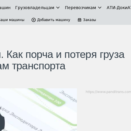
ашин
Грузовладельцам
Перевозчикам
АТИ-Доки
А
Ваши машины
Добавить машину
Заказы
. Как порча и потеря груза
ам транспорта
https://www.panditrans.com