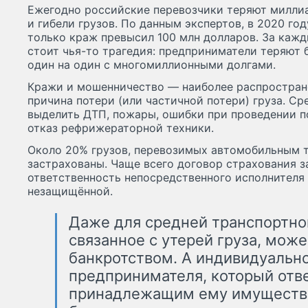
Ежегодно российские перевозчики теряют миллиа
и гибели грузов. По данным экспертов, в 2020 г
только краж превысил 100 млн долларов. За ка
стоит чья-то трагедия: предприниматели теряют 
один на один с многомиллионными долгами.
Кражи и мошенничество — наиболее распространё
причина потери (или частичной потери) груза. С
выделить ДТП, пожары, ошибки при проведении п
отказ рефрижераторной техники.
Около 20% грузов, перевозимых автомобильным т
застрахованы. Чаще всего договор страхования з
ответственность непосредственного исполнителя
незащищённой.
Даже для средней транспортно
связанное с утерей груза, мож
банкротством. А индивидуальн
предпринимателя, который отв
принадлежащим ему имуществ