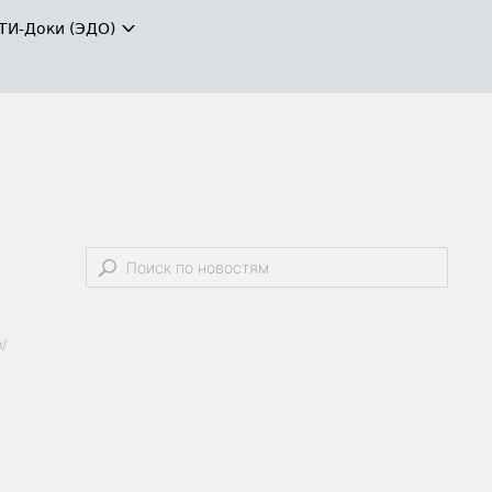
ТИ-Доки (ЭДО)
/