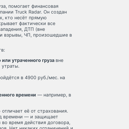
уза, помогает финансовая
ании Truck Radar. Он создан
х, кто несёт прямую
окрывает фактически все
ападения, ДТП (вне
 и взрывы, ЧП, произошедшие в
в:
или утраченного груза
вне
 утраты.
бойдётся в 4900 руб./мес. на
енного времени
— например, в
отличает её от страхования.
иод времени — и защищает
я во время действия договора,
зов. Нет никаких ограничений и